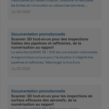
visionnaires qui veulent inspirer, collaborer et repousser
les limites de l’innovation en utilisant les dernières
avancées technologiques en mesure 3D. Télécharger la
11/25/2025
brochure
Documentation promotionnelle
Scanner 3D tout-en-un pour des inspections
fiables des pipelines et raffineries, de la
numérisation au rapport
La série HandySCAN 3D | EVO est une solution rationalisée
et ergonomique conçue pour l'évaluation d’intégrité des
pipelines et raffineries. Télécharger la brochure
11/25/2025
Documentation promotionnelle
Scanner 3D tout-en-un pour les inspections de
surface efficaces des aéronefs, de la
numérisation au rapport