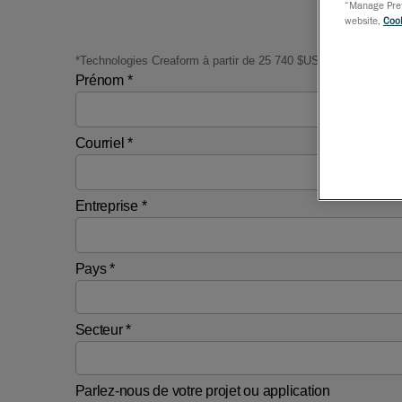
“Manage Prefe
website,
Cook