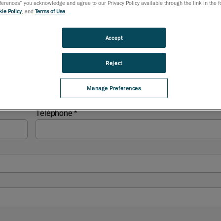
rences” you acknowledge and agree to our Privacy Policy available through the link in the fo
ie Policy
, and
Terms of Use
.
Accept
Reject
Manage Preferences