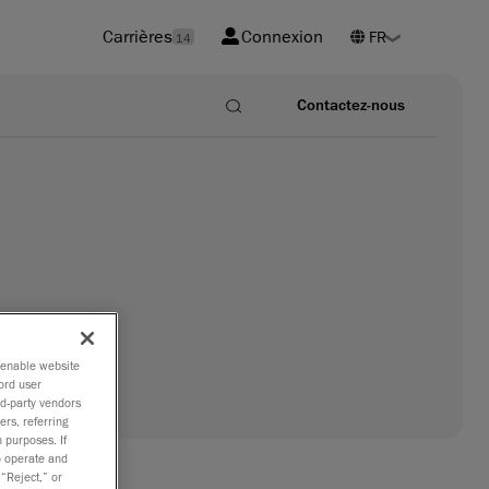
Carrières
Connexion
14
Contactez-nous
o enable website
ord user
rd-party vendors
ers, referring
 purposes. If
to operate and
 “Reject,” or