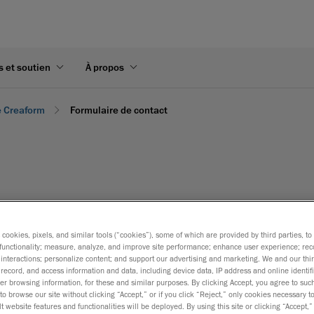
s et soutien
À propos
e Creaform
Formulaire de contact
ez remplir le formulaire ci-dessous.
s cookies, pixels, and similar tools (“cookies”), some of which are provided by third parties, t
functionality; measure, analyze, and improve site performance; enhance user experience; rec
interactions; personalize content; and support our advertising and marketing. We and our thi
record, and access information and data, including device data, IP address and online identifi
r browsing information, for these and similar purposes. By clicking Accept, you agree to such
to browse our site without clicking “Accept,” or if you click “Reject,” only cookies necessary 
t website features and functionalities will be deployed. By using this site or clicking “Accept,”