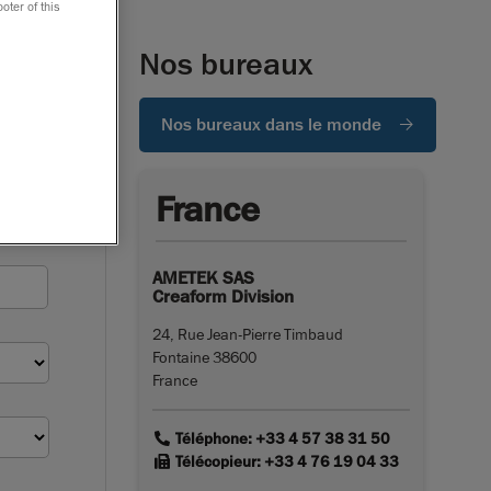
oter of this
Nos bureaux
Nos bureaux dans le monde
France
AMETEK SAS
Creaform Division
24, Rue Jean-Pierre Timbaud
Fontaine 38600
France
link
Téléphone: +33 4 57 38 31 50
link
Télécopieur: +33 4 76 19 04 33