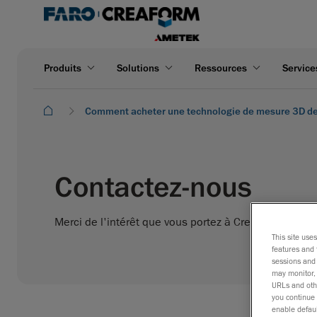
Produits
Solutions
Ressources
Service
Comment acheter une technologie de mesure 3D d
Contactez-nous
Merci de l'intérêt que vous portez à Creaform! Veuill
This site use
features and 
sessions and 
may monitor, 
URLs and othe
you continue 
enable defaul