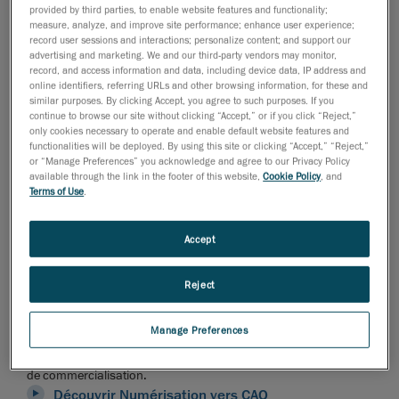
provided by third parties, to enable website features and functionality;
measure, analyze, and improve site performance; enhance user experience;
record user sessions and interactions; personalize content; and support our
advertising and marketing. We and our third-party vendors may monitor,
record, and access information and data, including device data, IP address and
online identifiers, referring URLs and other browsing information, for these and
similar purposes. By clicking Accept, you agree to such purposes. If you
continue to browse our site without clicking “Accept,” or if you click “Reject,”
only cookies necessary to operate and enable default website features and
functionalities will be deployed. By using this site or clicking “Accept,” “Reject,”
or “Manage Preferences” you acknowledge and agree to our Privacy Policy
available through the link in the footer of this website,
Cookie Policy
, and
Terms of Use
.
Accept
Reject
Numérisation vers CAO est un assistant intelligent qui vous aide
Manage Preferences
avec votre développement de produits. Intuitif et efficace, il
rationalise votre processus de conception et accélère les délais
de commercialisation.
Découvrir Numérisation vers CAO