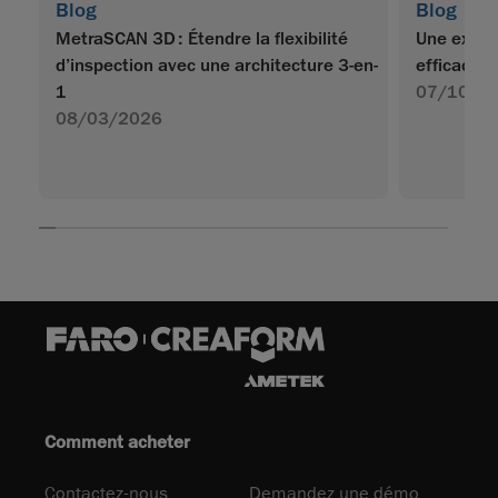
Blog
Blog
MetraSCAN 3D : Étendre la flexibilité
Une expér
d’inspection avec une architecture 3-en-
efficace p
1
07/10/2
08/03/2026
Comment acheter
Contactez-nous
Demandez une démo