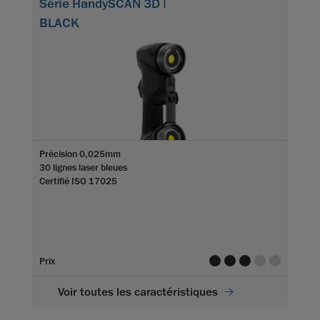
Série HandySCAN 3D |
BLACK
Précision 0,025mm
30 lignes laser bleues
Certifié ISO 17025
value
value
value
value
value
Prix
Voir toutes les caractéristiques