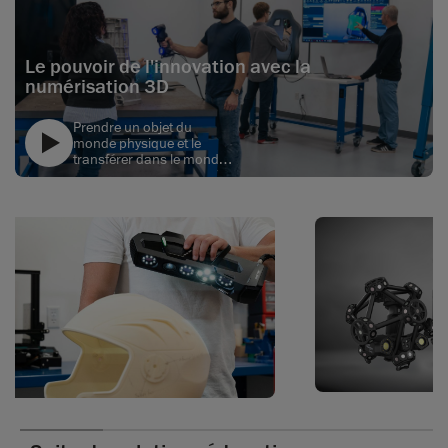
Le pouvoir de l'innovation avec la
numérisation 3D
Prendre un objet du
monde physique et le
transférer dans le monde
numérique est une
text
compétence importante
que les étudiants qui
souhaite devenir
ingénieurs doivent
maîtriser. La numérisation
3D est donc très pertinente
pour les étudiants en
ingénierie, puisqu'ils
devront l'utiliser lorsqu'ils
travailleront dans
l'industrie.