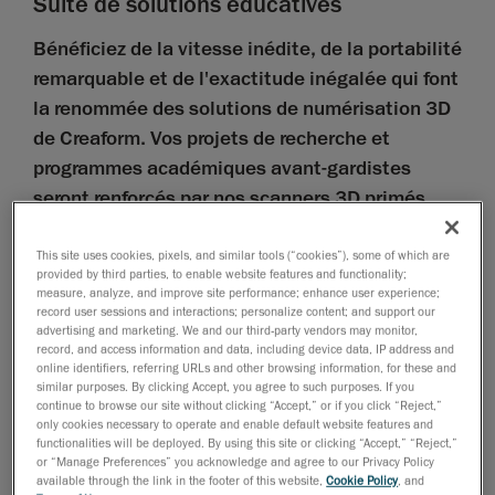
Suite de solutions éducatives
Bénéficiez de la vitesse inédite, de la portabilité
remarquable et de l'exactitude inégalée qui font
la renommée des solutions de numérisation 3D
de Creaform. Vos projets de recherche et
programmes académiques avant-gardistes
seront renforcés par nos scanners 3D primés
innovants.
This site uses cookies, pixels, and similar tools (“cookies”), some of which are
provided by third parties, to enable website features and functionality;
Sélection des
measure, analyze, and improve site performance; enhance user experience;
technologies de mesure 3D de classe
record user sessions and interactions; personalize content; and support our
advertising and marketing. We and our third-party vendors may monitor,
métrologique
record, and access information and data, including device data, IP address and
au sein de la gamme Creaform
online identifiers, referring URLs and other browsing information, for these and
similar purposes. By clicking Accept, you agree to such purposes. If you
continue to browse our site without clicking “Accept,” or if you click “Reject,”
Logiciels de Creaform ACADEMIA, couvrant la
only cookies necessary to operate and enable default website features and
functionalities will be deployed. By using this site or clicking “Accept,” “Reject,”
rétro-ingénierie et l’inspection
or “Manage Preferences” you acknowledge and agree to our Privacy Policy
available through the link in the footer of this website,
Cookie Policy
, and