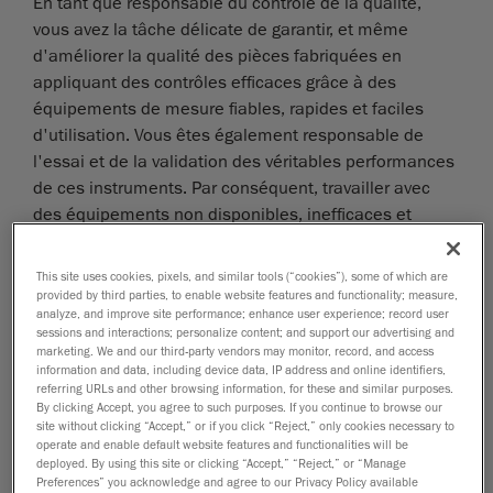
En tant que responsable du contrôle de la qualité,
vous avez la tâche délicate de garantir, et même
d'améliorer la qualité des pièces fabriquées en
appliquant des contrôles efficaces grâce à des
équipements de mesure fiables, rapides et faciles
d'utilisation. Vous êtes également responsable de
l'essai et de la validation des véritables performances
de ces instruments. Par conséquent, travailler avec
des équipements non disponibles, inefficaces et
limités représente un obstacle pour votre rendement
au travail.
This site uses cookies, pixels, and similar tools (“cookies”), some of which are
provided by third parties, to enable website features and functionality; measure,
analyze, and improve site performance; enhance user experience; record user
En tant qu'ingénieur de l'assurance qualité, vous êtes
sessions and interactions; personalize content; and support our advertising and
chargé d'enquêter sur les problèmes soulevés par le
marketing. We and our third-party vendors may monitor, record, and access
information and data, including device data, IP address and online identifiers,
CQ et la production, d'effectuer des analyses des
referring URLs and other browsing information, for these and similar purposes.
causes profondes (souvent sous pression), ainsi que
By clicking Accept, you agree to such purposes. If you continue to browse our
d'implémenter des actions correctives rapidement
site without clicking “Accept,” or if you click “Reject,” only cookies necessary to
operate and enable default website features and functionalities will be
pour limiter les temps d'arrêt. À travers ce processus,
deployed. By using this site or clicking “Accept,” “Reject,” or “Manage
vous rechercherez également des manières
Preferences” you acknowledge and agree to our Privacy Policy available