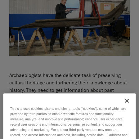
Archaeologists have the delicate task of preserving
cultural heritage and furthering their knowledge about
history. They need to get information about past
construction methods and product usage.
This site uses cookies, pixels, and similar tools (“cookies”), some of which are
In the summer of 2019, the city of Gothenburg in
provided by third parties, to enable website features and functionality;
measure, analyze, and improve site performance; enhance user experience;
Sweden conducted excavation work for a big
record user sessions and interactions; personalize content; and support our
infrastructure project. During the work, three wooden
advertising and marketing. We and our third-party vendors may monitor,
shipwrecks from the 16th century were found. Since it
record, and access information and data, including device data, IP address and