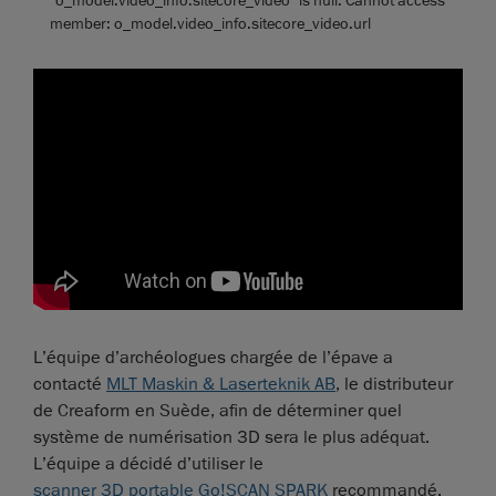
`o_model.video_info.sitecore_video` is null. Cannot access
member: o_model.video_info.sitecore_video.url
L’équipe d’archéologues chargée de l’épave a
contacté
MLT Maskin & Laserteknik AB
, le distributeur
de Creaform en Suède, afin de déterminer quel
système de numérisation 3D sera le plus adéquat.
L’équipe a décidé d’utiliser le
scanner 3D portable Go!SCAN SPARK
recommandé.