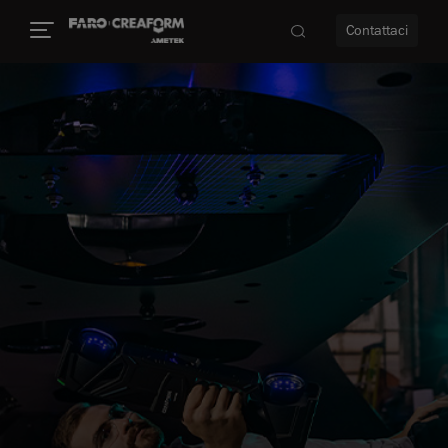
Contattaci
à
a
ità