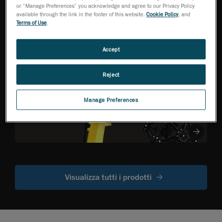
HandySCAN 3D Serie
or “Manage Preferences” you acknowledge and agree to our Privacy Policy
EVO
NEW
TM
available through the link in the footer of this website,
Cookie Policy
, and
Scanner 3D per
Terms of Use
.
metrologia ottimizzato
per la migliore
efficienza
Accept
Reject
R-Series
Scanner ottici
CMM montati
Manage Preferences
su robot
Visualizza tutti i prodotti