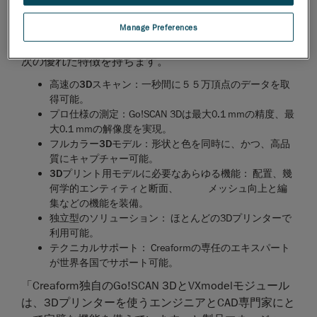
を省略でき、3Dプリント用のファイルをすばやく作
成できます。
Manage Preferences
Go!SCAN 3DスキャナーとVXmodelソフトウェア
は、
次の優れた特徴を持ちます。
高速の3Dスキャン
：一秒間に５５万頂点のデータを取
得可能。
プロ仕様の測定
：Go!SCAN 3Dは最大0.1 mmの精度、最
大0.1 mmの解像度を実現。
フルカラー3Dモデル
：形状と色を同時に、かつ、高品
質にキャプチャー可能。
3Dプリント用モデルに必要なあらゆる機能
： 配置、幾
何学的エンティティと断面、 メッシュ向上と編
集などの機能を装備。
独立型のソリューション
： ほとんどの3Dプリンターで
利用可能。
テクニカルサポート
： Creaformの専任のエキスパート
が世界各国でサポート可能。
「Creaform独自のGo!SCAN 3DとVXmodelモジュール
は、3Dプリンターを使うエンジニアとCAD専門家にと