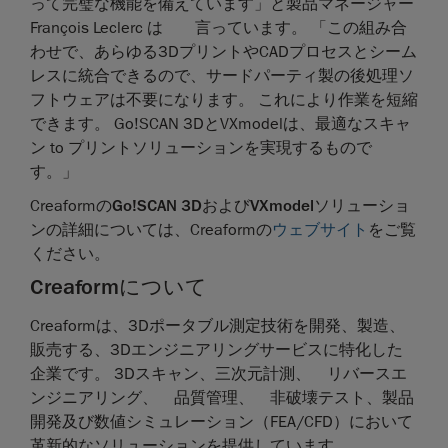
って完璧な機能を備えています」と製品マネージャー
François Leclerc は 言っています。 「この組み合
わせで、あらゆる3DプリントやCADプロセスとシーム
レスに統合できるので、サードパーティ製の後処理ソ
フトウェアは不要になります。 これにより作業を短縮
できます。 Go!SCAN 3DとVXmodelは、最適なスキャ
ン to プリントソリューションを実現するもので
す。」
Creaformの
Go!SCAN 3D
および
VXmodelソリューショ
ン
の詳細については、Creaformの
ウェブサイト
をご覧
ください。
Creaformについて
Creaformは、3Dポータブル測定技術を開発、製造、
販売する、3Dエンジニアリングサービスに特化した
企業です。 3Dスキャン、三次元計測、 リバースエ
ンジニアリング、 品質管理、 非破壊テスト、製品
開発及び数値シミュレーション（FEA/CFD）において
革新的なソリューションを提供しています。