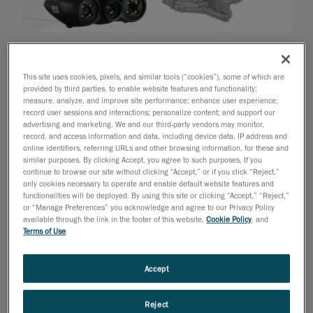
2014年5月14日
2014年5月13日、カナダ、ケベック州レヴィ
- ポータ
This site uses cookies, pixels, and similar tools (“cookies”), some of which are
provided by third parties, to enable website features and functionality;
ブル
3D測定ソリューション
と
measure, analyze, and improve site performance; enhance user experience;
3Dエンジニアリングサービス
業界最大手のCreaform
record user sessions and interactions; personalize content; and support our
は本日、実際の物体から高精度の3Dプリントコンテ
advertising and marketing. We and our third-party vendors may monitor,
record, and access information and data, including device data, IP address and
ンツを作成するための使いやすい多用途のポータブル
online identifiers, referring URLs and other browsing information, for these and
ソリューションを発表しました。 白色光3Dスキャナ
similar purposes. By clicking Accept, you agree to such purposes. If you
continue to browse our site without clicking “Accept,” or if you click “Reject,”
ーの
Go!SCAN 3D
と3Dスキャン-プリントソフトウェア
only cookies necessary to operate and enable default website features and
の
VXmodel
は、
3Dプリントや積層造形の専門家向け
functionalities will be deployed. By using this site or clicking “Accept,” “Reject,”
の理想的なソリューションとなっています。
or “Manage Preferences” you acknowledge and agree to our Privacy Policy
available through the link in the footer of this website,
Cookie Policy
, and
Go!SCAN 3D
スキャナーと
VXmodel
の「3Dスキャン to
Terms of Use
.
プリント機能」の組み合わせにより、 あらゆる3D
オブジェクトをスキャンし、メッシュデータをクリー
Accept
ンアップし、プリント対応ファイルをすばやく作成で
きます。 VXmodelを使用することで、後処理ステップ
Reject