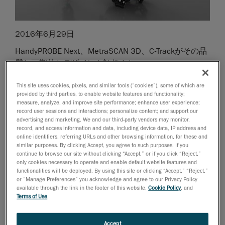
2016年6月29日
HandyPROBE Next、MetraSCAN 3D、C-Trackがその品
質と画期的なデザインを評価され、
レッドドット賞の最高賞である「ベスト・オブ・ザ・
This site uses cookies, pixels, and similar tools (“cookies”), some of which are
ベスト - 2016年度プロダクトデザイン賞」を獲得
provided by third parties, to enable website features and functionality;
measure, analyze, and improve site performance; enhance user experience;
ポータブル3D測定ソリューションと
record user sessions and interactions; personalize content; and support our
エンジニアリングサービス
の分野で世界をリードする
advertising and marketing. We and our third-party vendors may monitor,
Creaform
は、本日、名誉ある
レッドドット賞
の
record, and access information and data, including device data, IP address and
online identifiers, referring URLs and other browsing information, for these and
2016年度プロダクトデザイン賞
を受賞したことを発
similar purposes. By clicking Accept, you agree to such purposes. If you
表しました。60年以上の歴史を持つレッドドット賞
continue to browse our site without clicking “Accept,” or if you click “Reject,”
only cookies necessary to operate and enable default website features and
は、世界的なデザインアワードとして知られ、最大か
functionalities will be deployed. By using this site or clicking “Accept,” “Reject,”
つ最も影響力のある独立したプロダクト・コンペティ
or “Manage Preferences” you acknowledge and agree to our Privacy Policy
ションです。
available through the link in the footer of this website,
Cookie Policy
, and
Terms of Use
.
「Creaformのこのポータブル3D測定システムは、複
雑なデータを極めて高い精度で収集することができ、
Accept