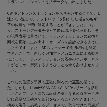
トランスミッションの寸法データを抽出しました。
6速ギアトランスミッションをスキャンすることで、1
速から6速まで、シフトロッドを動かした場合の各ギ
アの位置を正確に測定することができました。つま
り、スキャンデータを使って周辺環境を視覚化し、そ
の視覚表示に基づいて、トランスミッションの変換と
回転を正確に生み出すメカニズムを設計できるように
したのです。また、3Dスキャナーで周辺環境を測定
できたことで、新しく追加するメカニズムによる動き
によって、トランスミッションの既存のコンポーネン
トがどこかに衝突するようなことも全くありませんで
した。
これらの位置を手動で正確に測るのは至難の業でし
た。しかし、HandySCAN 3D | SILVERシリーズを活用
したことで、メカニズム設計の基となる位置データ決
定に必要な正確さで細部を捉えることができました。
初めて製作に挑戦するプロセスで、取り付けの問題が