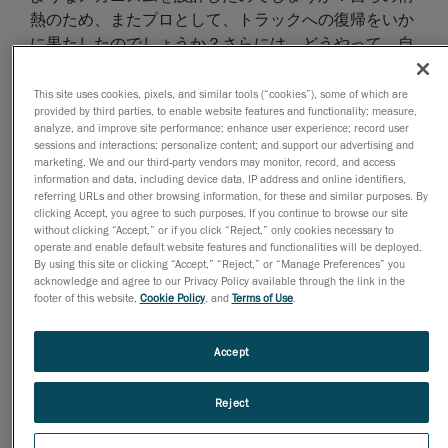
熱のため、またプロとして、トラックへの復帰をいか
に果たしたのでしょうか？さらには、どうやって、自
らが示した情熱と熱意に続くよう他の人たちをやる気
にさせ、奮起させたのでしょうか？唯一無二のレース
This site uses cookies, pixels, and similar tools (“cookies”), some of which are
provided by third parties, to enable website features and functionality; measure,
カーとそれを乗りこなすドリフトの達人の感動の物語
analyze, and improve site performance; enhance user experience; record user
をご紹介しましょう。
sessions and interactions; personalize content; and support our advertising and
marketing. We and our third-party vendors may monitor, record, and access
information and data, including device data, IP address and online identifiers,
referring URLs and other browsing information, for these and similar purposes. By
clicking Accept, you agree to such purposes. If you continue to browse our site
without clicking “Accept,” or if you click “Reject,” only cookies necessary to
operate and enable default website features and functionalities will be deployed.
By using this site or clicking “Accept,” “Reject,” or “Manage Preferences” you
acknowledge and agree to our Privacy Policy available through the link in the
footer of this website,
Cookie Policy
, and
Terms of Use
.
Accept
Reject