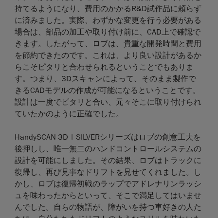
持てるようになり、費用のかかるR&D試作品に頼らず
に済みました。実際、わずかな変更を行う必要がある
場合は、部品の加工や取り付け前に、CAD上で確認で
きます。したがって、ロブは、貴重な開発時間と費用
を節約できたのです。これは、より良い設計があるか
らこそピタリと合わせられるということでもありま
す。つまり、3Dスキャンによって、そのまま製作で
きるCADモデルの作成が可能になるということです。
設計は一度でピタリと合い、元々そこに取り付けられ
ていたかのように正確でした。
HandySCAN 3D | SILVERシリーズはロブの創意工夫を
後押しし、唯一無二のハンドコントロールシステムの
設計を可能にしました。その結果、ロブはトラックに
復帰し、再び見事なドリフトを見せてくれました。し
かし、ロブは復帰初戦のラップでアドレナリンラッシ
ュを味わったからといって、そこで満足してはいませ
んでした。自らの物語が、障がいを持つ車好きの人た