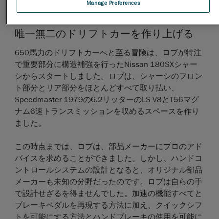
Manage Preferences
唯一無二のドリフトカーを作り上げる
650馬力のドリフトカーへと至る冒険は、ロブが特注
で重要部分に構造補強を行ったNissan 180SXシャー
シからスタートしました。ロブは、シャーシのフロン
ト部分とリア部分をほとんどすべて取り払い、
Speedmaster 1979の6.2リッターのLS V8とT56マグ
ナム6速トランスミッションを収めるスペースを作り
ました。
この時点までは、ロブは、部品メーカーにプロのアド
バイスを求めることができました。しかし、ハンドコ
ントロールシステムの設計となると、オリジナル部品
メーカーも未知の分野だったのです。ロブは自らの手
で設計せざるを得ませんでした。加速の機能すべてと
ブレーキペダルを再現する方法に加え、クイックシフ
トを可能にする方法とハンドブレーキの使用を可能に