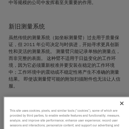
中等规模的公司中发挥着至关重要的作用。
新旧测量系统
虽然传统的测量系统（如坐标测量臂）过去用于质量保
证，但 2011 年公司决定与时俱进，开始寻求更具创新
性和灵活的测量系统。 测量臂只能记录单独的测量点，
而非完整的表面。 这种臂不适用于日益变化的工作环
境，因为它必须重新校准并要安装在稳定的工作环境
中；工作环境中的震动或不稳定性将产生不准确的测量
结果。 即使该测量臂可能的附加扫描附件也无法让人信
服。
在寻找更灵活的新系统期间，Creaform 是受邀展示其
便携式 3D 测量系统的公司之一。 几乎从一开始，
This site uses cookies, pixels, and similar tools (“cookies”), some of which are
Handyscan 3D 扫描仪就给人留下了深刻的印象。
provided by third parties, to enable website features and functionality; measure,
analyze, and improve site performance; enhance user experience; record user
sessions and interactions; personalize content; and support our advertising and
便携式自定位 Handyscan 3D 扫描仪可生成精确且可重