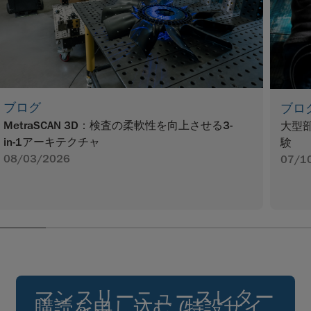
ブログ
ブロ
MetraSCAN 3D：検査の柔軟性を向上させる3-
大型
in-1アーキテクチャ
験
08/03/2026
07/1