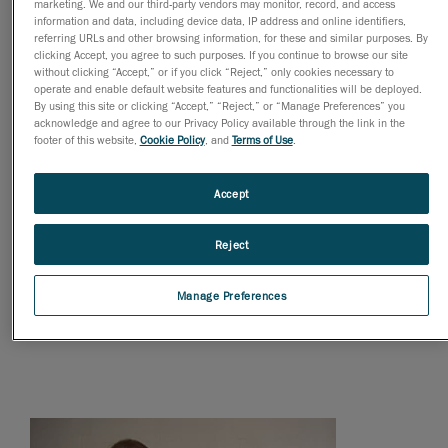
marketing. We and our third-party vendors may monitor, record, and access
复的高分辨率 3D 数据。 集成的 TRUaccuracy 技术允许
information and data, including device data, IP address and online identifiers,
referring URLs and other browsing information, for these and similar purposes. By
动态参照，因此 3D 扫描过程中被测零件能够移动。 它
clicking Accept, you agree to such purposes. If you continue to browse our site
与测量臂相同，无硬性设置。 质量保证员 Ralf Vosteen
without clicking “Accept,” or if you click “Reject,” only cookies necessary to
先生 解释道：“该扫描仪的优势一目了然：自由成型表
operate and enable default website features and functionalities will be deployed.
By using this site or clicking “Accept,” “Reject,” or “Manage Preferences” you
面很容易根据 3D 数据对齐。 还有一个优点是输入 CAD
acknowledge and agree to our Privacy Policy available through the link in the
系统的数据反馈。”
footer of this website,
Cookie Policy
, and
Terms of Use
.
Atlas Weyhausen 现在正将 Handyscan 3D 与
Accept
Geomagic Quality and Studio 软件结合使用，对新组件
进行初步取样，特别是检查序列零件。 然而，企业越来
Reject
越多地遇到这样的情况：需在组件的安装位置对多个已
安装的组件进行检查，或者一些设备必须在海外供应商
Manage Preferences
所在地点自行记录。 该扫描仪也用于反馈内部所制造的
原型零件的原型生产数据。