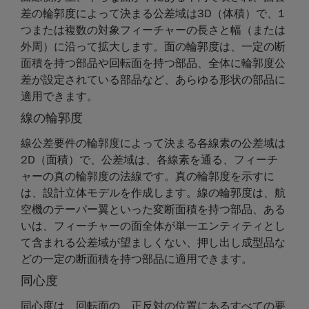
差の輪郭度によって決まる公差域は3D（体積）で、1
つまたは複数の対象フィーチャーの長さと幅（または
外周）に沿って拡大します。面の輪郭度は、一定の断
面積を持つ部品や回転面を持つ部品、全体に輪郭度公
差が設定されている部品など、あらゆる形状の部品に
適用できます。
線の輪郭度
線公差要件の輪郭度によって決まる各線素の公差域は
2D（面積）で、公差域は、各線素を通る、フィーチ
ャーの真の輪郭度の法線です。真の輪郭度を示すに
は、設計立体モデルを作成します。線の輪郭度は、航
空機のテーパー翼といった変断面積を持つ部品、ある
いは、フィーチャーの面全体が単一エンティティとし
て含まれる公差域が望ましくない、押し出し成型品な
どの一定の断面積を持つ部品に適用できます。
同心度
同心度は、回転面の、正反対の位置にあるすべての要