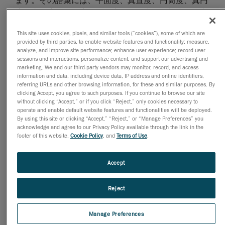
ます。その語彙には、平面度、真直度、円筒度、真円
度、直角度、平行度、傾斜度、位置度、輪郭度、同心
度、対称度などがあります。これらの幾何学的特徴
This site uses cookies, pixels, and similar tools (“cookies”), some of which are
は、部品を構成する他の要素にも関連する可能性のあ
provided by third parties, to enable website features and functionality; measure,
る基準として、それぞれ異なる公差カテゴリー（形、
analyze, and improve site performance; enhance user experience; record user
sessions and interactions; personalize content; and support our advertising and
方向、位置や振れ）に分類されます。
marketing. We and our third-party vendors may monitor, record, and access
information and data, including device data, IP address and online identifiers,
研究開発（R&D）において部品を設計する人たち、ま
referring URLs and other browsing information, for these and similar purposes. By
た、機械工場で図面を読んで解釈する人たちの間で誤
clicking Accept, you agree to such purposes. If you continue to browse our site
解があれば、多大な費用が無駄になります。そこで、
without clicking “Accept,” or if you click “Reject,” only cookies necessary to
operate and enable default website features and functionalities will be deployed.
部品の幾何学的特徴や公差の理解に役立つのが、
By using this site or clicking “Accept,” “Reject,” or “Manage Preferences” you
GD&Tという統一された論理的な言語です。統一性と
acknowledge and agree to our Privacy Policy available through the link in the
footer of this website,
Cookie Policy
, and
Terms of Use
.
利便性がもたらされることで、当て推量や理解に要す
る時間が減り、設計および製造全体で一貫した形状を
確保できます。
Accept
現代の設計はますます複雑かつ高度になっているた
Reject
め、設計者やエンジニア、技術者は、極めて正確かつ
信頼性の高いコミュニケーションに頼る必要がありま
す。GD&Tによって、チーム全員が互いに明確かつ効
Manage Preferences