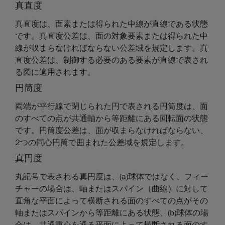
真直度
真直度は、面素または得られた中線が直線である状態
です。真直度公差は、面の対象要素または得られた中
線が収まらなければならない公差域を規定します。真
直度公差は、制御する必要のある要素が直線で表され
る図に適用されます。
円筒度
両端が平行線で閉じられた円で表される円筒度は、面
のすべての点が共通軸から等距離にある回転面の状態
です。円筒度公差は、面が収まらなければならない、
2つの同心円筒で囲まれた公差域を規定します。
真円度
丸記号で表される真円度は、(a)球体ではなく、フィー
チャーの場合は、軸またはスパイン（曲線）に対して
直角な平面によって横断される面のすべての点がその
軸またはスパインから等距離にある状態、(b)球体の場
合は、共通重心を通る平面によって横断される面のす