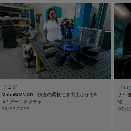
ブログ
ブロ
MetraSCAN 3D：検査の柔軟性を向上させる3-
大型
in-1アーキテクチャ
験
08/03/2026
07/1