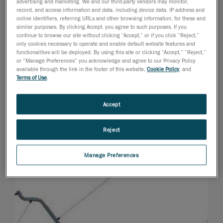
advertising and marketing. We and our third-party vendors may monitor,
record, and access information and data, including device data, IP address and
online identifiers, referring URLs and other browsing information, for these and
similar purposes. By clicking Accept, you agree to such purposes. If you
continue to browse our site without clicking “Accept,” or if you click “Reject,”
only cookies necessary to operate and enable default website features and
functionalities will be deployed. By using this site or clicking “Accept,” “Reject,”
or “Manage Preferences” you acknowledge and agree to our Privacy Policy
available through the link in the footer of this website,
Cookie Policy
, and
Terms of Use
.
Accept
Reject
Manage Preferences