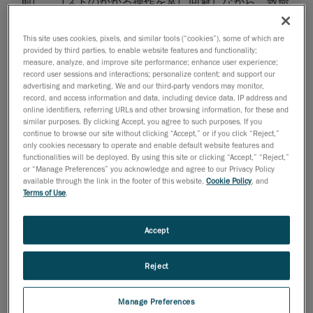
前に、コストのかかる操作を常に回避しながら、致命
的となる「くぼみ」を正確に特定できることは、すべ
てのパイプライン検査担当者にとって最も重要なこと
This site uses cookies, pixels, and similar tools (“cookies”), some of which are
です。検査ツールを選定する際に、パイプラインエン
provided by third parties, to enable website features and functionality;
measure, analyze, and improve site performance; enhance user experience;
ジニアやNDT検査担当者は、このような要素を考慮し
record user sessions and interactions; personalize content; and support our
て、正確さ、信頼性、追跡可能性を求めています。
advertising and marketing. We and our third-party vendors may monitor,
record, and access information and data, including device data, IP address and
online identifiers, referring URLs and other browsing information, for these and
CreaformのNDTソリューションには、環境に害を及ぼ
similar purposes. By clicking Accept, you agree to such purposes. If you
continue to browse our site without clicking “Accept,” or if you click “Reject,”
す可能性のある金属のくぼみや削れなどの表面の変形
only cookies necessary to operate and enable default website features and
の損傷を解析する
機械的損傷評価モジュール
の機能が
functionalities will be deployed. By using this site or clicking “Accept,” “Reject,”
あります。配管保全管理会社は、現場で即時に高信頼
or “Manage Preferences” you acknowledge and agree to our Privacy Policy
available through the link in the footer of this website,
Cookie Policy
, and
性のレポートを作成するのに、このような革新的なツ
Terms of Use
.
ールに頼ることができます。これは、石油や天然ガス
の輸送や貯蔵のインフラストラクチャを安全に操作す
Accept
るためのメンテナンスコスト削減 につながります。機
械的評価モジュールは、歪みベースの評価などASME
Reject
B31.8規格に従っているアプリケーションに適用でき
ます。
Manage Preferences