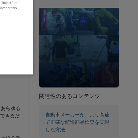
での主な目
 “Reject,” or
車のボデ
oter of this
図通りのモ
バースエン
関連性のあるコンテンツ
、あらゆる
自動車メーカーが、より高速
行できるだ
で正確な鋳造部品検査を実現
した方法