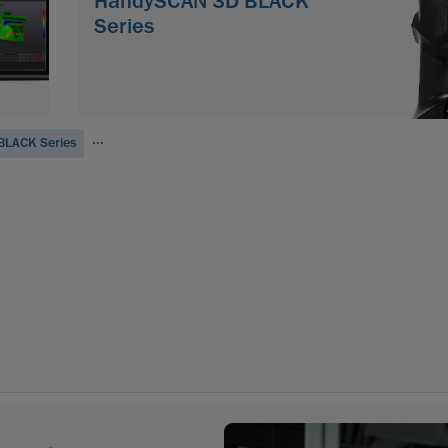
HandySCAN 3D BLACK
Series
...
BLACK Series