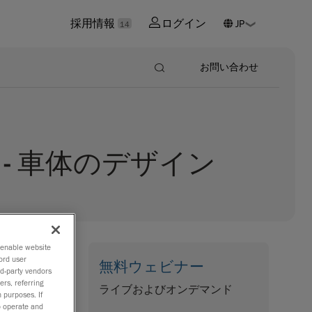
採用情報
ログイン
14
お問い合わせ
- 車体のデザイン
o enable website
ord user
無料ウェビナー
rd-party vendors
するプロ
ers, referring
ライブおよびオンデマンド
 purposes. If
で作成さ
to operate and