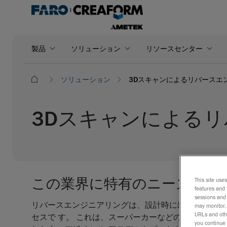
製品
ソリューション
リソースセンター
ソリューション
3Dスキャンによるリバースエン
3Dスキャンによるリ
この業界に特有のニーズ
This site use
features and 
sessions and 
リバースエンジニアリングは、設計時に出発点として
may monitor, 
URLs and othe
セスで す。 これは、スーパーカーなどのハンドメイ
you continue 