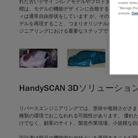
れた古いデザイ ン(レアモデルやプロトタイプ)から
enable defaul
標は、モデルの機能デザ インに合致する3Dモデル(
“Manage Prefe
website,
Cook
ィは通常自由形状をしています が、その形状を正確
デルを再現すること、つまりオリジナルの ボディ形
ジニアリングにおける重要なステップです。
HandySCAN 3Dソリューシ
リバースエンジニアリングでは、形状や複雑さがさま
種類の環境でおこなわれる可能性があります。 優れた携
けでなく、顧客のサイト、製造作業現場、小規模な自