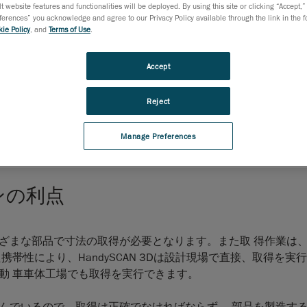
設計意図を抽出しようとするときに真に重要になります。 ここ
t website features and functionalities will be deployed. By using this site or clicking “Accept,”
通常、外観モデルや空力モデル)を作成することでしょう。 自動
rences” you acknowledge and agree to our Privacy Policy available through the link in the fo
ie Policy
, and
Terms of Use
.
かつ効率的に取得し、スキャンしたデータからオリジナルの意
状を余すところなく再現したCADデータを作成することは、リ
Accept
Reject
Manage Preferences
ョンの利点
ざまな部品で寸法の取得が必要となります。また取 得作業は
帯性により、HandySCAN 3Dは設計現場で直接、取得を実
動 車車体工場でも取得を実行できます。