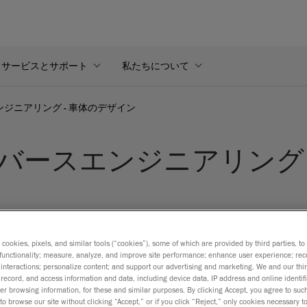
サービスとサポート
私たちについて
ジニアリング - 車体のデザイン
バースエンジニアリング 
s cookies, pixels, and similar tools (“cookies”), some of which are provided by third parties, t
functionality; measure, analyze, and improve site performance; enhance user experience; rec
interactions; personalize content; and support our advertising and marketing. We and our thi
、実物部品やモックアップを使用して既存の設計を分析・再現
record, and access information and data, including device data, IP address and online identifi
r browsing information, for these and similar purposes. By clicking Accept, you agree to such
ドのモデル、製造が中止された部品、または3Dモデル参照なし
to browse our site without clicking “Accept,” or if you click “Reject,” only cookies necessary 