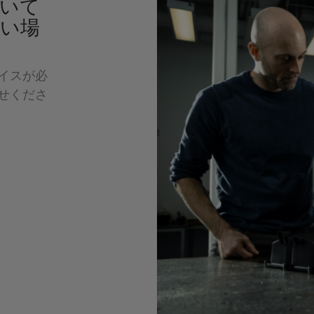
いて
い場
イスが必
せくださ