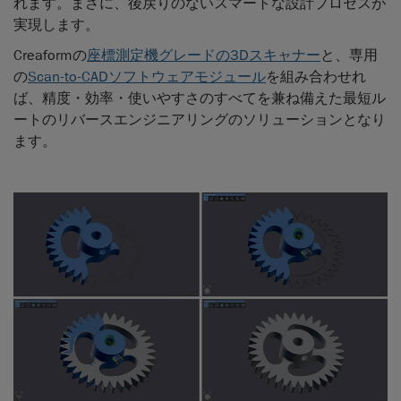
れます。まさに、後戻りのないスマートな設計プロセスが
実現します。
Creaformの
座標測定機グレードの3Dスキャナー
と、専用
の
Scan-to-CADソフトウェアモジュール
を組み合わせれ
ば、精度・効率・使いやすさのすべてを兼ね備えた最短ル
ートのリバースエンジニアリングのソリューションとなり
ます。