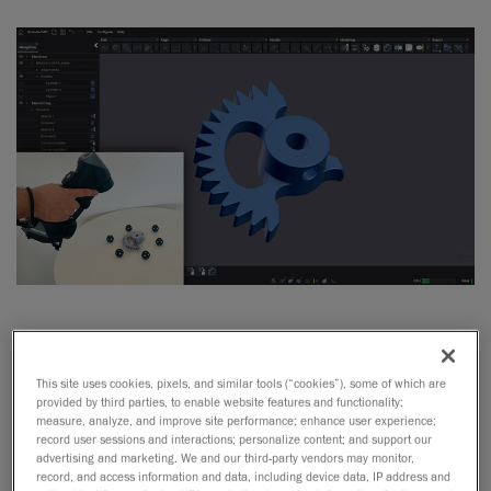
どんなソフトウェアでも、スキャンデータ
をパラメトリックCADモデルに変換できる
This site uses cookies, pixels, and similar tools (“cookies”), some of which are
のか？
provided by third parties, to enable website features and functionality;
measure, analyze, and improve site performance; enhance user experience;
3Dスキャン技術の進化により、製品のリバースエンジニ
record user sessions and interactions; personalize content; and support our
advertising and marketing. We and our third-party vendors may monitor,
アリングはますます身近なものになってきました。しか
record, and access information and data, including device data, IP address and
し、スキャンデータをそのまま編集可能なパラメトリック