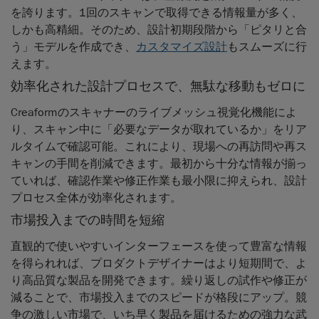
を誇ります。1回のスキャンで取得できる情報量が多く、
しかも高精細。そのため、設計初期段階から「ピタリと合
う」モデルを作成でき、
カスタマイズ設計
もスムーズに行
えます。
効率化された設計プロセスで、無駄な移動もゼロに
Creaformのスキャナーのライブメッシュ視覚化機能によ
り、スキャン中に「必要なデータが取れているか」をリア
ルタイムで確認可能。これにより、現場への再訪問や再ス
キャンの手間を削減できます。最初から十分な情報が揃っ
ていれば、確認作業や修正作業も最小限に抑えられ、設計
プロセス全体が効率化されます。
市場投入までの時間を短縮
直観的で使いやすいインターフェースを使って豊富な情報
を得られれば、プロダクトデザイナーはより短期間で、よ
り高品質な製品を開発できます。繰り返しの試作や修正が
減ることで、市場投入までのスピードが格段にアップ。競
争の激しい市場で、いち早く製品を届けるための強力な武