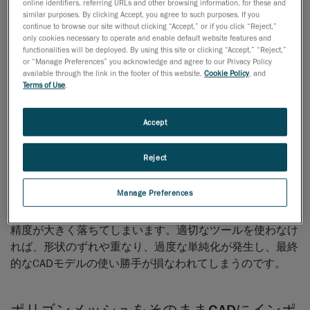
online identifiers, referring URLs and other browsing information, for these and
CADモデルに変換するのは、実はそう簡単な話ではありま
similar purposes. By clicking Accept, you agree to such purposes. If you
continue to browse our site without clicking “Accept,” or if you click “Reject,”
せん。一つは、リバースエンジニアリング用ソフトウェア
only cookies necessary to operate and enable default website features and
には、スキャンデータからフィーチャー（穴、面、曲面な
functionalities will be deployed. By using this site or clicking “Accept,” “Reject,”
or “Manage Preferences” you acknowledge and agree to our Privacy Policy
ど）を自動で認識する機能が搭載されているものがありま
available through the link in the footer of this website,
Cookie Policy
, and
す。しかし、現実にはこの自動認識がうまく機能せず、手
Terms of Use
.
動での再構築を余儀なくされるケースが少なくありませ
ん。特に、曲面や複雑な形状を含むデータでは、寸法の再
Accept
入力やフィーチャーの再定義が必要になり、作業は試行錯
誤の連続に。結果として、設計や製品開発のスケジュール
Reject
が大幅に遅れることもあります。もう一つは、自由形状の
変換はさらに難易度が高いことが挙げられます。スキャン
Manage Preferences
データをNURBS（滑らかな曲面）やパラメトリックな形
状に変換する際、自由曲面や有機的な形状が多いと、変換
精度が大きく落ちてしまいます。適切なツールを使わなけ
れば、形状のずれや重なり、過度な単純化が発生し、最終
的なCADモデルの使い勝手が損なわれてしまうのです。