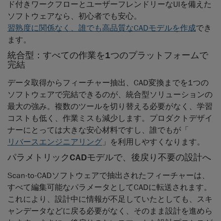
ド付きワークフローとユーザーフレンドリーなUIを備えた
ソフトウェアなら、初心者でも安心。
習熟度に関係なく、誰でも高品質なCADモデルを作成
でき
ます。
統合型：すべての作業を1つのプラットフォームで
完結
データ取得からフィーチャー抽出、CAD変換までを1つの
ソフトウェアで完結できるのが、統合型ソリューションの
最大の強み。複数のツールを切り替える必要がなく、学習
コストも低く、作業ミスも減少します。プロダクトデザイ
ナーにとっては大きな安心材料ですし、誰でもが「
リバースエンジニアリング
」を利用しやすくなります。
パラメトリックCADモデルで、後戻り不要の設計へ
Scan-to-CADソフトウェアで抽出されたフィーチャーは、
すべて編集可能なパラメータとしてCADに転送されます。
これにより、設計中に情報が不足していたとしても、スキ
ャンデータなどに戻る必要がなく、そのまま設計を進めら