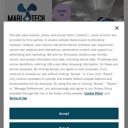
This site uses cookies, pixels, and similar tools (“cookies”), some of which are
provided by third parties, to enable website features and functionality;
measure, analyze, and improve site performance; enhance user experience;
record user sessions and interactions; personalize content; and support our
advertising and marketing. We and our third-party vendors may monitor,
record, and access information and data, including device data, IP address and
online identifiers, referring URLs and other browsing information, for these and
similar purposes. By clicking Accept, you agree to such purposes. If you
continue to browse our site without clicking “Accept,” or if you click “Reject,”
only cookies necessary to operate and enable default website features and
Nous sommes ravis de vous inviter à l'événement Mari-
functionalities will be deployed. By using this site or clicking “Accept,” “Reject,”
or “Manage Preferences” you acknowledge and agree to our Privacy Policy
Tech 2025, dédié au développement naval du Québec et
available through the link in the footer of this website,
Cookie Policy
, and
du Canada. Cet événement mettra en lumière les
Terms of Use
.
avancées technologiques et les innovations dans le
domaine maritime.
Accept
CREAFORM, une entreprise 100% québécoise, est engagée
envers l'innovation continue. Avec plus de 20 ans