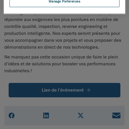
Manage Preferences
Sur notre stand, vous pourrez découvrir nos solutions de
métrologie 3D portables et automatisées, conçues pour
répondre aux exigences les plus pointues en matière de
contrôle qualité, inspection, reverse engineering et
production intelligente. Nos experts seront présents pour
vous accompagner dans vos projets et vous proposer des
démonstrations en direct de nos technologies.
Ne manquez pas cette occasion unique de faire le plein
d’idées et de solutions pour booster vos performances
industrielles !
Lien de l’évènement