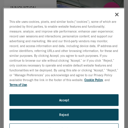
This site uses cookies, pixels, and similar tools (“cookies”), some of which are
provided by third parties, to enable website features and functionality;
measure, analyze, and improve site performance; enhance user experience;
record user sessions and interactions; personalize content; and support our
advertising and marketing. We and our third-party vendors may monitor,
record, and access information and data, including device data, IP address and
online identifiers, referring URLs and other browsing information, for these and
similar purposes. By clicking Accept, you agree to such purposes. If you
continue to browse our site without clicking “Accept,” or if you click “Reject,”
only cookies necessary to operate and enable default website features and
functionalities will be deployed. By using this site or clicking “Accept,” “Reject,”
or “Manage Preferences” you acknowledge and agree to our Privacy Policy
available through the link in the footer of this website,
Cookie Policy
, and
Terms of Use
.
Cet automne, Creaform participera à l’édition 2025 du
Salon SIANE, le rendez-vous incontournable des industriels
Accept
du Sud-Ouest. Cet événement majeur, qui se tiendra au
MEETT de Toulouse, rassemble chaque année des
Reject
centaines d’exposants et des milliers de visiteurs autour
des dernières innovations technologiques et industrielles.