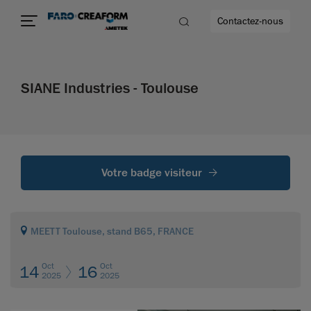
Contactez-nous
SIANE Industries - Toulouse
us encore
Votre badge visiteur
MEETT Toulouse, stand B65, FRANCE
Oct
Oct
14
16
2025
2025