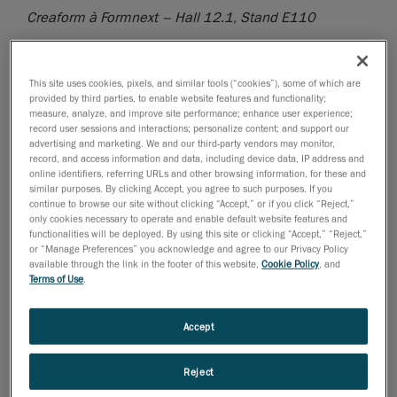
Creaform à Formnext – Hall 12.1, Stand E110
Creaform, l’un des leaders mondiaux des solutions de
mesure 3D portables et automatisées, présentera au
This site uses cookies, pixels, and similar tools (“cookies”), some of which are
salon Formnext ses dernières générations de scanners
provided by third parties, to enable website features and functionality;
3D portables, HandySCAN BLACK et Go!SCAN SPARK,
measure, analyze, and improve site performance; enhance user experience;
record user sessions and interactions; personalize content; and support our
à l’industrie de la fabrication additive. La contribution
advertising and marketing. We and our third-party vendors may monitor,
de la numérisation 3D combinée à la fabrication
record, and access information and data, including device data, IP address and
additive dans le processus de conception contribue à
online identifiers, referring URLs and other browsing information, for these and
similar purposes. By clicking Accept, you agree to such purposes. If you
économiser du temps et de l'argent.
continue to browse our site without clicking “Accept,” or if you click “Reject,”
only cookies necessary to operate and enable default website features and
La conception assistée par ordinateur (CAO) est définie
functionalities will be deployed. By using this site or clicking “Accept,” “Reject,”
comme l'utilisation d'ordinateurs pour aider à la
or “Manage Preferences” you acknowledge and agree to our Privacy Policy
available through the link in the footer of this website,
Cookie Policy
, and
création, à la modification, à l'analyse ou à
Terms of Use
.
l'optimisation d'une conception. Les logiciels de CAO
permettent aux designers et aux ingénieurs de
Accept
modéliser des formes, qu'elles soient simples,
complexes ou une combinaison des deux, ainsi que
Reject
d'ajouter des fonctionnalités permettant de produire