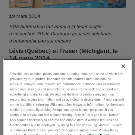
19 mars 2014
HGS Automation fait appel à la technologie
d’inspection 3D de Creaform pour ses solutions
d’automatisation sur mesure
Lévis (Québec) et Fraser (Michigan), le
14 mars 2014.
Creaform, chef de file en systèmes de mesure 3D
This site uses cookies, pixels, and similar tools (“cookies”), some of which are
portatifs et en services d’ingénierie 3D, et HGS
provided by third parties, to enable website features and functionality;
Automation, société qui se spécialise dans
measure, analyze, and improve site performance; enhance user experience;
record user sessions and interactions; personalize content; and support our
l’intégration de solutions robotiques sur mesure et
advertising and marketing. We and our third-party vendors may monitor,
dont la réputation en automatisation d’usines n’est
record, and access information and data, including device data, IP address and
online identifiers, referring URLs and other browsing information, for these and
plus à faire, annoncent aujourd’hui qu’elles viennent
similar purposes. By clicking Accept, you agree to such purposes. If you
de conclure une alliance stratégique.
continue to browse our site without clicking “Accept,” or if you click “Reject,”
only cookies necessary to operate and enable default website features and
Grâce à cette entente, HGS Automation pourra vendre,
functionalities will be deployed. By using this site or clicking “Accept,” “Reject,”
intégrer et mettre en service les
or “Manage Preferences” you acknowledge and agree to our Privacy Policy