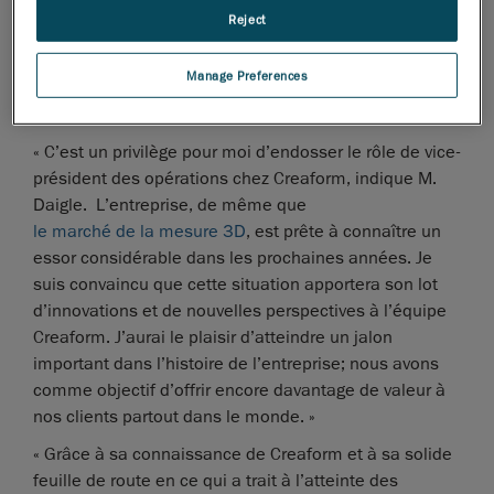
réglementaires, en ingénierie et en opérations. Un
Reject
autre point fort chez Denis Daigle est son approche,
qui vise à mobiliser les équipes multidisciplinaires
Manage Preferences
vers un objectif commun et à promouvoir une culture
d’amélioration continue.
« C’est un privilège pour moi d’endosser le rôle de vice-
président des opérations chez Creaform, indique M.
Daigle. L’entreprise, de même que
le marché de la mesure 3D
, est prête à connaître un
essor considérable dans les prochaines années. Je
suis convaincu que cette situation apportera son lot
d’innovations et de nouvelles perspectives à l’équipe
Creaform. J’aurai le plaisir d’atteindre un jalon
important dans l’histoire de l’entreprise; nous avons
comme objectif d’offrir encore davantage de valeur à
nos clients partout dans le monde. »
« Grâce à sa connaissance de Creaform et à sa solide
feuille de route en ce qui a trait à l’atteinte des