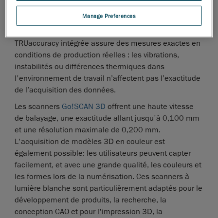
produit, notamment dans la conception, le design, la
Manage Preferences
fabrication, et pour des fins de documentation,
d'entretien ou de réparation. La technologie
TRUaccuracy intégrée assure des mesures exactes en
conditions de production réelles : les vibrations,
instabilités ou différences thermiques dans
l'environnement de travail n’affectent pas l’exactitude
de l’acquisition des données.
Les scanners
Go!SCAN 3D
offrent une haute vitesse
de balayage, une exactitude allant jusqu'à 0,100 mm
et une résolution maximale de 0,200 mm.
L'acquisition de modèles 3D en couleur est
également possible: les utilisateurs peuvent capter
facilement, et avec une grande qualité, les couleurs et
les formes lors de la numérisation. Ces scanners à
lumière blanche sont particulièrement adaptés pour le
développement de produits, la recherche, la
conception CAO et pour l'impression 3D, la