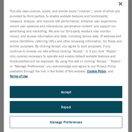
This site uses cookies, pixels, and similar tools (“cookies”), some of which are
provided by third parties, to enable website features and functionality;
measure, analyze, and improve site performance; enhance user experience;
record user sessions and interactions; personalize content; and support our
4 septembre 2013
advertising and marketing. We and our third-party vendors may monitor,
record, and access information and data, including device data, IP address and
Nous présentons aujourd’hui notre nouveau
online identifiers, referring URLs and other browsing information, for these and
programme éducationnel, adapté aux besoins des
similar purposes. By clicking Accept, you agree to such purposes. If you
chercheurs, des éducateurs et des étudiants
continue to browse our site without clicking “Accept,” or if you click “Reject,”
only cookies necessary to operate and enable default website features and
d’universités, de collèges et d’écoles techniques du
functionalities will be deployed. By using this site or clicking “Accept,” “Reject,”
monde entier.
or “Manage Preferences” you acknowledge and agree to our Privacy Policy
available through the link in the footer of this website,
Cookie Policy
, and
« Depuis le lancement des premiers scanneurs
Terms of Use
.
Handyscan 3D en 2005, le nombre d’établissements
d’enseignement qui utilisent nos technologies de
Accept
mesure 3D et qui en enseignent les bases a grimpé en
flèche, a expliqué François Leclerc, chef de produit,
Reject
Éducation. Au début de 2013, Creaform s’est engagée
à créer un nouveau programme éducationnel qui
Manage Preferences
répondrait mieux aux besoins de la communauté