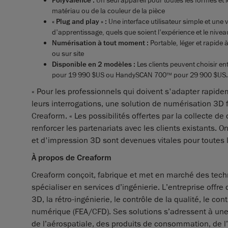
Polyvalence :
matériau ou de la couleur de la pièce
« Plug and play » :
Une interface utilisateur simple et une v
d'apprentissage, quels que soient l'expérience et le niveau
Numérisation à tout moment :
Portable, léger et rapide 
ou sur site
Disponible en 2 modèles :
Les clients peuvent choisir 
pour 19 990 $US ou HandySCAN 700
pour 29 900 $US.
TM
« Pour les professionnels qui doivent s'adapter rapide
leurs interrogations, une solution de numérisation 3D 
Creaform. « Les possibilités offertes par la collecte d
renforcer les partenariats avec les clients existants. O
et d'impression 3D sont devenues vitales pour toutes 
À propos de Creaform
Creaform conçoit, fabrique et met en marché des tech
spécialiser en services d’ingénierie. L’entreprise offr
3D, la rétro-ingénierie, le contrôle de la qualité, le c
numérique (FEA/CFD). Ses solutions s’adressent à une
de l’aérospatiale, des produits de consommation, de l’i