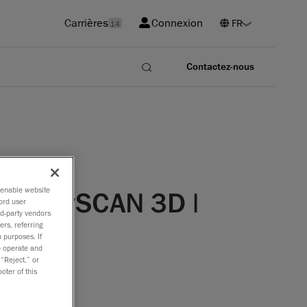
Carrières
Connexion
14
Contactez-nous
o enable website
e HandySCAN 3D |
ord user
rd-party vendors
ers, referring
 purposes. If
to operate and
 “Reject,” or
oter of this
 permettra