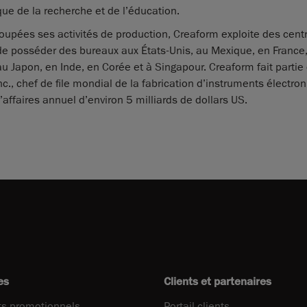
 que de la recherche et de l’éducation.
roupées ses activités de production, Creaform exploite des cent
 de posséder des bureaux aux États-Unis, au Mexique, en France
 au Japon, en Inde, en Corée et à Singapour. Creaform fait parti
c., chef de file mondial de la fabrication d’instruments électro
’affaires annuel d’environ 5 milliards de dollars US.
es
Clients et partenaires
s promotionnels
Portail clients