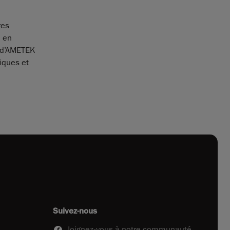
res
, en
e d’AMETEK
niques et
Suivez-nous
Joignez-vous à notre communauté