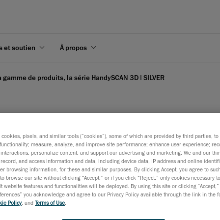
s et soutien
À propos
a gamme de produits, la série HandySCAN 3D | SILVER
s cookies, pixels, and similar tools (“cookies”), some of which are provided by third parties, t
mme de produits, la séri
functionality; measure, analyze, and improve site performance; enhance user experience; rec
interactions; personalize content; and support our advertising and marketing. We and our thi
record, and access information and data, including device data, IP address and online identifi
r browsing information, for these and similar purposes. By clicking Accept, you agree to such
to browse our site without clicking “Accept,” or if you click “Reject,” only cookies necessary 
t website features and functionalities will be deployed. By using this site or clicking “Accept,”
rences” you acknowledge and agree to our Privacy Policy available through the link in the fo
2021
ie Policy
, and
Terms of Use
.
e la série SILVER à la célèbre gamme de scanners 3D portables