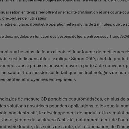
isualisation en temps réel offrent une facilité d'utilisation et une courte co
 d'expertise de l'utilisateur
à mettre en place, il peut être opérationnel en moins de 2 minutes, que ce soi
entre deux modèles en fonction des besoins de leurs entreprises : HandySC
ment aux besoins de leurs clients et leur fournir de meilleures 
fiable est indispensable », explique Simon Côté, chef de produit
e données aussi précises peuvent ouvrir la porte à de nouveaux p
n ne saurait trop insister sur le fait que les technologies de num
les petites et moyennes entreprises ».
nologies de mesure 3D portables et automatisées, en plus de 
e des solutions novatrices pour des applications telles que la nu
ontrôle non destructif, le développement de produit et la simulatio
 vaste gamme de secteurs d’activité, notamment ceux de l’aut
ndustrie lourde, des soins de santé, de la fabrication, de l’indu