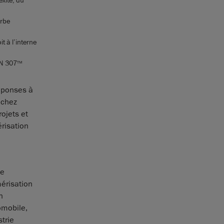
urbe
t à l’interne
AN 307
TM
réponses à
 chez
rojets et
érisation
se
mérisation
n
omobile,
strie