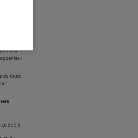
ent de
ûts de
ierie, a
000
tables de
lopper leur
s de toute
pe
nners
(10,8 x 9,8
exité, du