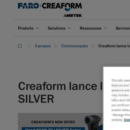
Produits
Solutions
Ressources
Service
À propos
Communiqués
Creaform lance l
This site use
Creaform lance la ga
features and 
sessions and 
SILVER
may monitor, 
URLs and othe
you continue 
enable defaul
“Manage Prefe
3 mars 
website,
Cook
L'ajout d