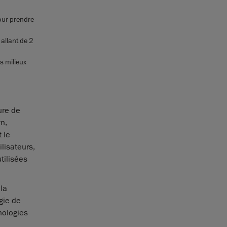
pour prendre
allant de 2
s milieux
ure de
n,
 le
lisateurs,
tilisées
la
gie de
nologies