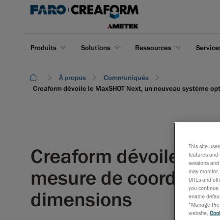
Produits
Solutions
Ressources
Service
À propos
Communiqués
Creaform dévoile le MaxSHOT Next, un nouveau système opt
This site use
Creaform dévoile le 
features and 
sessions and 
mesure de coordonnée
may monitor, 
URLs and othe
you continue 
dimensions
enable defaul
“Manage Prefe
website,
Cook