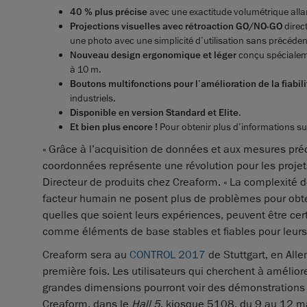
40 %
plus précise
avec une exactitude volumétrique all
Projections visuelles avec rétroaction GO/NO-GO
direct
une photo avec une simplicité d’utilisation sans précéden
Nouveau design ergonomique et léger
conçu spécialem
à 10 m.
B
outons multifonctions pour l’amélioration de la fiabili
industriels.
Disponible en version Standard et Elite
.
Et bien plus encore !
Pour obtenir plus d’informations su
« Grâce à l’acquisition de données et aux mesures pr
coordonnées représente une révolution pour les proje
Directeur de produits chez Creaform. « La complexité 
facteur humain ne posent plus de problèmes pour obte
quelles que soient leurs expériences, peuvent être cer
comme éléments de base stables et fiables pour leurs 
Creaform sera au
CONTROL 2017
de Stuttgart, en All
première fois. Les utilisateurs qui cherchent à amélior
grandes dimensions pourront voir des démonstrations 
Creaform, dans le
Hall 5
, kiosque 5108, du 9 au 12 m