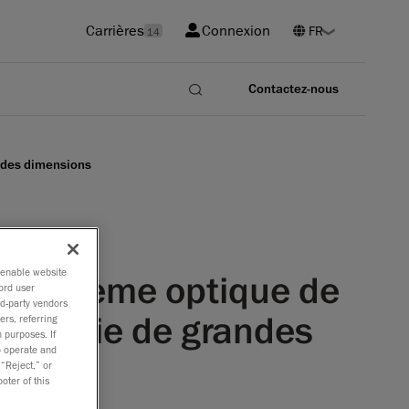
Carrières
Connexion
14
Contactez-nous
ndes dimensions
o enable website
u système optique de
ord user
rd-party vendors
trologie de grandes
ers, referring
 purposes. If
to operate and
 “Reject,” or
oter of this