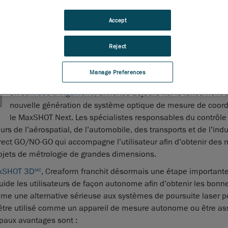
27 avril 2017
Accept
L’appareil photogrammétrique MaxSHOT 3D permet d’accom
projets de métrologie de grandes dimensions avec une simpl
Reject
une précision hors du commun pour les projets de développ
de fabrication de produit ainsi que de contrôle de la qualité.
Manage Preferences
Creaform
, le leader mondial en
solutions de mesure 3D port
en
services d’ingénierie
, annonce aujourd’hui le lancement d
nouvelle génération de système optique de mesure de coor
le MaxSHOT Next. Les spécialistes responsables du contrôle 
s de l’aérospatial, de l’automobile, des transports et de l’indu
 direct GO/NO-GO qui accompagne l’utilisateur afin d’obtenir des
rojets de métrologie de grandes dimensions.
xSHOT 3D
, Creaform franchit désormais une étape important
MC
guide les utilisateurs de façon autonome afin d’obtenir les bonn
me une alternative sérieuse aux systèmes de poursuite laser p
tre utilisé comme un appareil de mesure autonome ou être as
paux avantages sont :