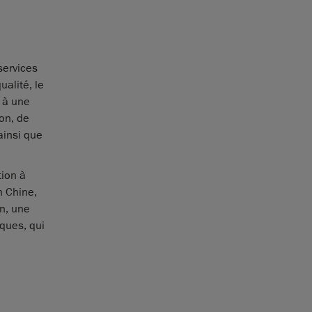
services
ualité, le
 à une
on, de
 ainsi que
tion à
n Chine,
on, une
iques, qui