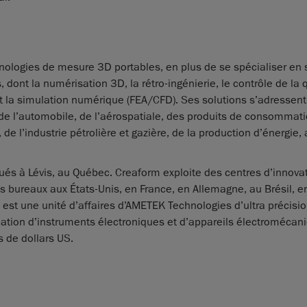
ologies de mesure 3D portables, en plus de se spécialiser en 
, dont la numérisation 3D, la rétro-ingénierie, le contrôle de la q
et la simulation numérique (FEA/CFD). Ses solutions s’adressent
e l’automobile, de l’aérospatiale, des produits de consommati
, de l’industrie pétrolière et gazière, de la production d’énergie,
itués à Lévis, au Québec. Creaform exploite des centres d’innova
s bureaux aux États-Unis, en France, en Allemagne, au Brésil, e
est une unité d’affaires d’AMETEK Technologies d’ultra précisi
ication d’instruments électroniques et d’appareils électromécan
s de dollars US.