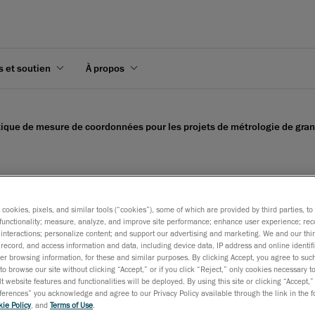
s et soutien
À propos
ique de mesure de coordonnées pour les projets de métrologie de gra
s cookies, pixels, and similar tools (“cookies”), some of which are provided by third parties, t
MaxSHOT Next, un nouvea
functionality; measure, analyze, and improve site performance; enhance user experience; rec
interactions; personalize content; and support our advertising and marketing. We and our thi
s pour les projets de mé
record, and access information and data, including device data, IP address and online identifi
r browsing information, for these and similar purposes. By clicking Accept, you agree to such
to browse our site without clicking “Accept,” or if you click “Reject,” only cookies necessary 
t website features and functionalities will be deployed. By using this site or clicking “Accept,”
rences” you acknowledge and agree to our Privacy Policy available through the link in the fo
ie Policy
, and
Terms of Use
.