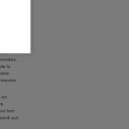
plir des
icité et
ement et
ables
et
e la
données,
de la
strie
 mesures
e en
es
our bon
socié aux