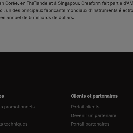
en Corée, en Thaïlande et à Singapour. Creaform fait partie d’
c., un des principaux fabricants mondiaux d’instruments électr
es annuel de 5 milliards de dollars.
es
Clients et partenaires
s promotionnels
Portail clients
Devenir un partenaire
s techniques
Portail partenaires