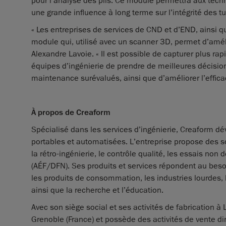
pour l’analyse des plis. Ce module permettra aux technic
une grande influence à long terme sur l’intégrité des
« Les entreprises de services de CND et d’END, ainsi q
module qui, utilisé avec un scanner 3D, permet d’amélior
Alexandre Lavoie. « Il est possible de capturer plus r
équipes d’ingénierie de prendre de meilleures décisio
maintenance surévalués, ainsi que d’améliorer l’effica
À propos de Creaform
Spécialisé dans les services d’ingénierie, Creaform d
portables et automatisées. L’entreprise propose des so
la rétro-ingénierie, le contrôle qualité, les essais no
(AÉF/DFN). Ses produits et services répondent au besoi
les produits de consommation, les industries lourdes, le 
ainsi que la recherche et l’éducation.
Avec son siège social et ses activités de fabrication à
Grenoble (France) et possède des activités de vente di