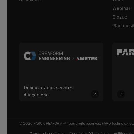
Webinar
Blogue
Plan du si
Découvrez nos services
d'ingénierie
© 2026 FARO CREAFORM
. Tous droits réservés. FARO Technologies,
MC
Termes et conditions
Conditions D'Utilisation
politique de