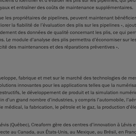
iens d’identifier et d’évaluer les plis sur les pipelines, qui pe
 tuyaux et entraîner des coûts de maintenance supplémentaires.
ue les propriétaires de pipelines, peuvent maintenant bénéficier
er la fiabilité de l’évaluation des plis sur les pipelines », ajo
apidement des données de qualité concernant les plis, ce qui pe
ns. Le module d’analyse des plis permettra d’économiser sur le
cité des maintenances et des réparations préventives ».
éveloppe, fabrique et met sur le marché des technologies de m
lutions innovantes pour les applications telles que la numéris
n destructifs, le développement de produit et la simulation numér
n d’un grand nombre d’industries, y compris l’automobile, l’aér
médical, la fabrication, le pétrole et le gaz, la production d’éle
 Lévis (Québec), Creaform gère des centres d’innovation à Lévis e
recte au Canada, aux États-Unis, au Mexique, au Brésil, en Fran