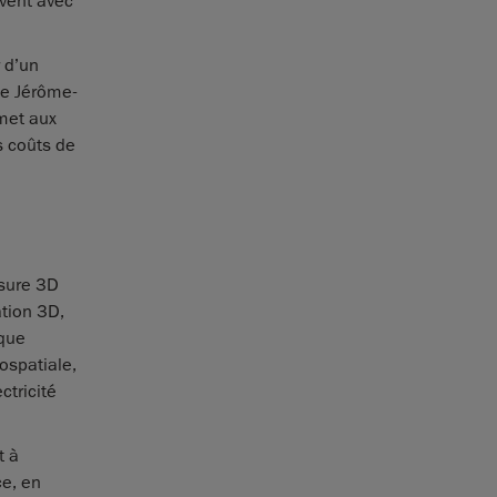
uvent avec
 d’un
ute Jérôme-
rmet aux
s coûts de
esure 3D
ation 3D,
ique
ospatiale,
ctricité
t à
ce, en