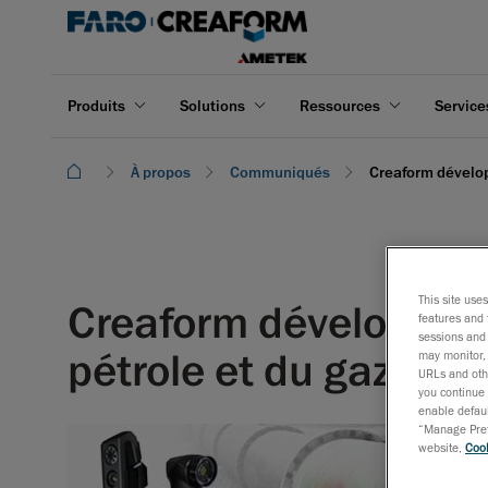
Produits
Solutions
Ressources
Service
À propos
Communiqués
Creaform dévelop
This site use
Creaform développe so
features and 
sessions and 
pétrole et du gaz Av
may monitor, 
URLs and othe
you continue 
enable defaul
“Manage Prefe
8 juillet
website,
Cook
La techno