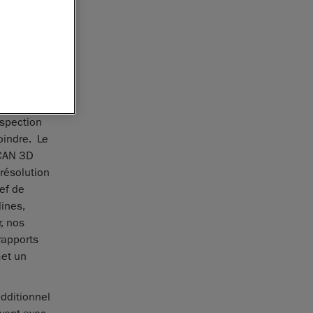
du pétrole
fectuer
nspection
oindre. Le
SCAN 3D
résolution
ef de
lines,
, nos
rapports
met un
additionnel