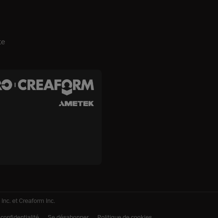
te
 Inc. et Creaform Inc.
 confidentialité
Se désabonner
Politique de cookies