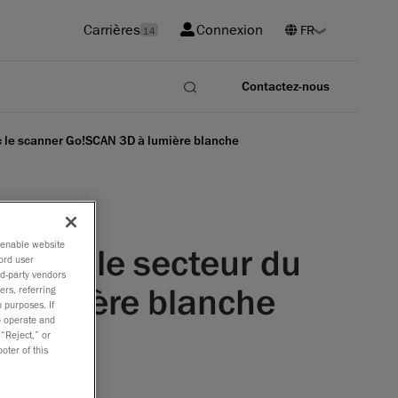
Carrières
Connexion
14
Contactez-nous
ec le scanner Go!SCAN 3D à lumière blanche
o enable website
 pour le secteur du
ord user
rd-party vendors
à lumière blanche
ers, referring
 purposes. If
to operate and
 “Reject,” or
oter of this
et rapides