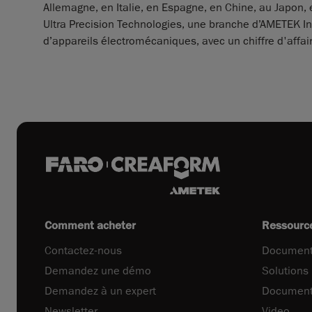
Allemagne, en Italie, en Espagne, en Chine, au Japon, 
Ultra Precision Technologies, une branche d’AMETEK In
d’appareils électromécaniques, avec un chiffre d'affair
Comment acheter
Ressourc
Contactez-nous
Document
Demandez une démo
Solutions
Demandez à un expert
Document
Newsletter
Video