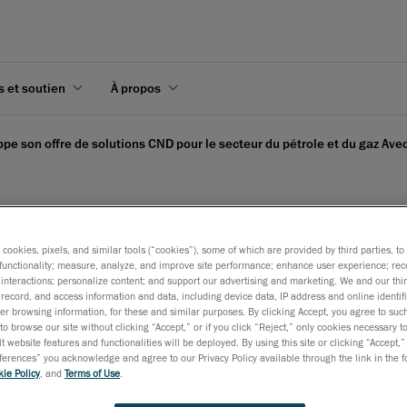
s et soutien
À propos
pe son offre de solutions CND pour le secteur du pétrole et du gaz Av
s cookies, pixels, and similar tools (“cookies”), some of which are provided by third parties, t
n offre de solutions CND
functionality; measure, analyze, and improve site performance; enhance user experience; rec
interactions; personalize content; and support our advertising and marketing. We and our thi
ec le scanner Go!SCAN 3D 
record, and access information and data, including device data, IP address and online identifi
r browsing information, for these and similar purposes. By clicking Accept, you agree to such
to browse our site without clicking “Accept,” or if you click “Reject,” only cookies necessary 
t website features and functionalities will be deployed. By using this site or clicking “Accept,”
rences” you acknowledge and agree to our Privacy Policy available through the link in the fo
 2020
ie Policy
, and
Terms of Use
.
logie de numérisation 3D idéale pour des évaluations simples 