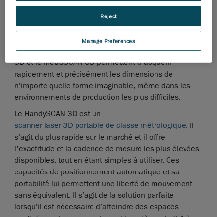
doit être vérifiée, afin de déterminer si elle correspond
Reject
au modèle CAO. C’est principalement pour ces tâches
que servent les systèmes de numérisation 3D.
Manage Preferences
Tous deux développés par Creaform, le HandySCAN
3D et le MetraSCAN 3D permettent d'acquérir
rapidement et précisément les dimensions de
n’importe quelle forme imaginable, même dans les
environnements de production les plus difficiles.
Le HandySCAN 3D est un
scanner laser 3D portable de classe métrologique
. Il
s’agit du plus rapide sur le marché et il offre
l'exactitude et la cadence de mesure les plus élevées
disponibles, tout en étant simples à utiliser. Ces
capacités de positionnement automatique et sa
portabilité lui permettent une liberté de mouvement
sans équivalent. Il s’agit de la solution parfaite
lorsqu’il est nécessaire d’atteindre des espaces