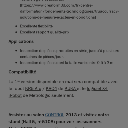
[https://www.creaform3d.com/fr/centre-
dinformation/fondements-technologiques/truaccurracy-
solutions-de-mesure-exactes-en-conditions]
Excellente flexibilité
Excellent rapport qualité-prix
Applications
Inspection de pièces produites en série, jusqu’à plusieurs
centaines de pièces/jour.
Inspection de pièces dont la taille varie entre 0,5 à 3 m.
Compatibilité
La 1
version disponible en mai sera compatible avec
re
le robot
KR5 Arc
/
KRC4
de
KUKA
et le
logiciel X4
iRobot
de Metrologic seulement.
Assistez au salon
CONTROL
2013 et visitez notre
stand (Hall 5, n
5108) pour voir les scanners
o