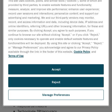
This site uses cookies, pixels, and similar tools (“cookies”), some of which are
provided by third parties, to enable website features and functionality;
23 avril 2013
measure, analyze, and improve site performance; enhance user experience;
record user sessions and interactions; personalize content; and support our
Dans le cadre de son initiative pour accroître sa
advertising and marketing. We and our third-party vendors may monitor,
gamme de produits pour le contrôle de la qualité et
record, and access information and data, including device data, IP address and
l’inspection destinés aux secteurs industriel et
online identifiers, referring URLs and other browsing information, for these and
similar purposes. By clicking Accept, you agree to such purposes. If you
manufacturier, Creaform a mis au point les scanners
continue to browse our site without clicking “Accept,” or if you click “Reject,”
sur CMM optique montés sur robot de série
only cookies necessary to operate and enable default website features and
functionalities will be deployed. By using this site or clicking “Accept,” “Reject,”
MetraSCAN-R
. Offert en 2 versions (70-R et 210-R), ce
or “Manage Preferences” you acknowledge and agree to our Privacy Policy
sont des scanners rapides, exacts et flexibles destinés
available through the link in the footer of this website,
Cookie Policy
, and
Terms of Use
.
aux applications d’inspection automatisée et
robotisée.
Accept
La série
MetraSCAN-R
sera lancée le 6 mai et
présentée pour la toute 1
fois lors du salon
re
Reject
commercial
CONTROL
en Allemagne, qui se tiendra du
14 au 17 mai prochains (Hall 5, stand 5108).
Manage Preferences
Avantages et caractéristiques
Rapidité de mesure
Technologie
TRUaccuracy