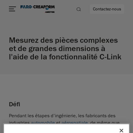
Contactez-nous
Mesurez des pièces complexes
et de grandes dimensions à
us encore
l'aide de la fonctionnalité C-Link
Défi
Pendant les étapes d'ingénierie, les fabricants des
industries
automobile
et
aérospatiale
, de même que
les fournisseurs de premier rang, sont appelés à