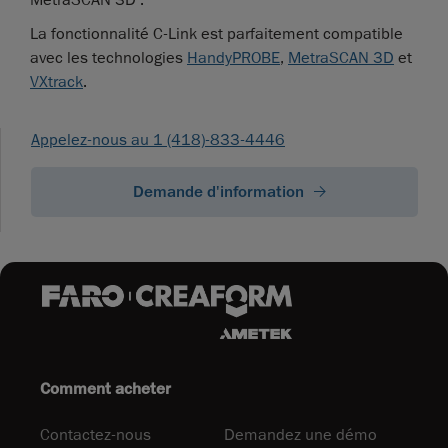
MetraSCAN 3D .
La fonctionnalité C-Link est parfaitement compatible
avec les technologies
HandyPROBE
,
MetraSCAN 3D
et
VXtrack
.
Appelez-nous au 1 (418)-833-4446
Demande d'information
Comment acheter
Contactez-nous
Demandez une démo