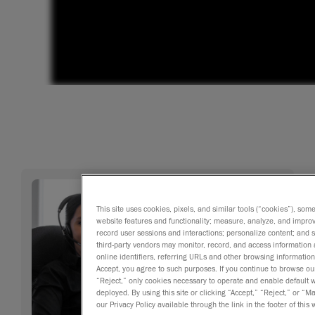
This site uses cookies, pixels, and similar tools (“cookies”), som
website features and functionality; measure, analyze, and impro
record user sessions and interactions; personalize content; and
third-party vendors may monitor, record, and access information 
online identifiers, referring URLs and other browsing information
Accept, you agree to such purposes. If you continue to browse our 
“Reject,” only cookies necessary to operate and enable default we
deployed. By using this site or clicking “Accept,” “Reject,” or
our Privacy Policy available through the link in the footer of this