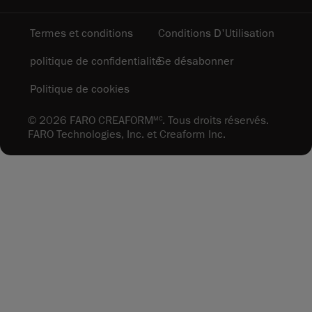
Termes et conditions
Conditions D'Utilisation
politique de confidentialité
Se désabonner
Politique de cookies
© 2026 FARO CREAFORM
. Tous droits réservés.
MC
FARO Technologies, Inc. et Creaform Inc.