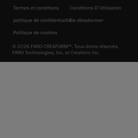
Termes et conditions
Conditions D'Utilisation
politique de confidentialité
Se désabonner
Politique de cookies
© 2026 FARO CREAFORM
. Tous droits réservés.
MC
FARO Technologies, Inc. et Creaform Inc.