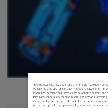
This site uses cookies, pixels, and similar tools (“cookies”), som
website features and functionality; measure, analyze, and impro
record user sessions and interactions; personalize content; and
third-party vendors may monitor, record, and access information 
online identifiers, referring URLs and other browsing information
Accept, you agree to such purposes. If you continue to browse our 