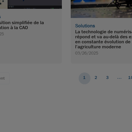
s
ition simplifiée de la
Solutions
tion à la CAO
La technologie de numéris
25
répond et va au-delà des 
en constante évolution de
l'agriculture moderne
03/26/2025
…
1
2
3
1
ent