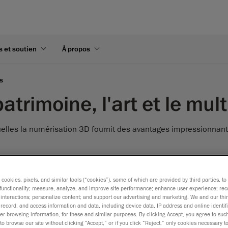
s et soutien
À propos
s
atrimoine, l'art et le mul
elles la numérisation 3D fournit des avantages impressionnants.
s rencontrent les nouvelles technologies.
he délicate de préserver notre patrimoine. Grâce à la numérisa
s cookies, pixels, and similar tools (“cookies”), some of which are provided by third parties, t
functionality; measure, analyze, and improve site performance; enhance user experience; rec
des modèles 3D, avec une qualité et un réalisme maximum, afin d
interactions; personalize content; and support our advertising and marketing. We and our thi
éférentiels et des bases de données, ainsi que les partager av
record, and access information and data, including device data, IP address and online identifi
r browsing information, for these and similar purposes. By clicking Accept, you agree to such
to browse our site without clicking “Accept,” or if you click “Reject,” only cookies necessary 
t possible de représenter une vision sous forme de modèle 3D r