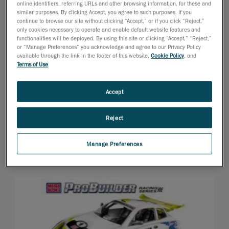
online identifiers, referring URLs and other browsing information, for these and
similar purposes. By clicking Accept, you agree to such purposes. If you
continue to browse our site without clicking “Accept,” or if you click “Reject,”
only cookies necessary to operate and enable default website features and
functionalities will be deployed. By using this site or clicking “Accept,” “Reject,”
or “Manage Preferences” you acknowledge and agree to our Privacy Policy
available through the link in the footer of this website,
Cookie Policy
, and
Terms of Use
.
Accept
Reject
Manage Preferences