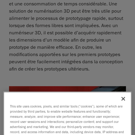
et une consommation de temps considérable. Une
solution de numérisation 3D peut être très utile pour
alimenter le processus de prototypage rapide, surtout
lorsque des formes libres sont impliquées. Avec un
numériseur 3D, il est possible d’acquérir rapidement
les dimensions d’un modèle afin de produire un
prototype de manière efficace. En outre, les
modifications apportées sur les premiers prototypes
peuvent être facilement intégrées dans la conception
afin de créer les prototypes ultérieurs.
This site uses cookies, pixels, and similar tools (“cookies”), some of which are
provided by third parties, to enable website features and functionality;
measure, analyze, and improve site performance; enhance user experience;
record user sessions and interactions; personalize content; and support our
advertising and marketing. We and our third-party vendors may monitor,
record, and access information and data, including device data, IP address and