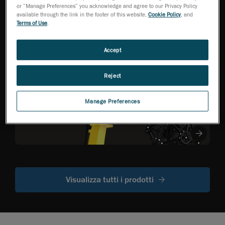
HandySCAN 3D Serie
or “Manage Preferences” you acknowledge and agree to our Privacy Policy
EVO
NEW
TM
available through the link in the footer of this website,
Cookie Policy
, and
Scanner 3D per
Terms of Use
.
metrologia ottimizzato
per la migliore
efficienza
Accept
Reject
R-Series
Scanner ottici
CMM montati
Manage Preferences
su robot
Visualizza tutti i prodotti