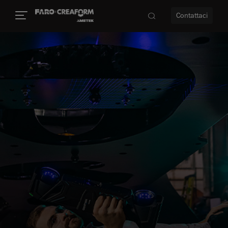
Contattaci
à
a
ità