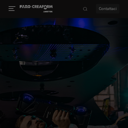
Contattaci
à
a
ità