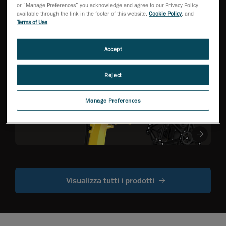
HandySCAN 3D Serie
or “Manage Preferences” you acknowledge and agree to our Privacy Policy
EVO
NEW
TM
available through the link in the footer of this website,
Cookie Policy
, and
Scanner 3D per
Terms of Use
.
metrologia ottimizzato
per la migliore
efficienza
Accept
Reject
R-Series
Scanner ottici
CMM montati
Manage Preferences
su robot
Visualizza tutti i prodotti