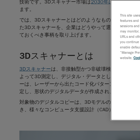
技術です。3Dスキャナー市場は
2030年には166億6
ます。
This site use
では、3Dスキャナーとはどのようなものなのでしょ
features and 
sessions and 
た3Dスキャナーを、企業はどうやって選んでいるの
may monitor, 
ておくべき事柄を取り上げます。
URLs and othe
you continue 
enable defaul
3Dスキャナーとは
“Manage Prefe
website,
Cook
3Dスキャナー
は、非接触型かつ非破壊検査にも活用
よって3D測定し、デジタル・データとして取り込み
ーは、レーザーから出たコード化パターン光を投影し
定し、形状のデジタルデータが作成されます。
対象物のデジタルコピーは、3Dモデルの表現の1つ
き、様々なコンピュータ支援設計（CAD）や検査、3