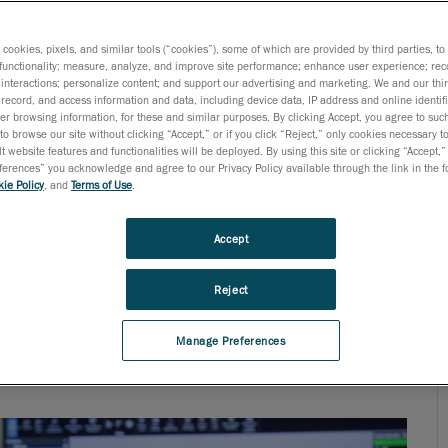
000ドルに達する
可能性があることを示唆する研究もあり
s cookies, pixels, and similar tools (“cookies”), some of which are provided by third parties, t
うか？どのように活用されているのでしょう？用途に合っ
functionality; measure, analyze, and improve site performance; enhance user experience; rec
interactions; personalize content; and support our advertising and marketing. We and our thi
でしょうか？この記事では、3Dスキャンについて押さえ
record, and access information and data, including device data, IP address and online identifi
r browsing information, for these and similar purposes. By clicking Accept, you agree to such
to browse our site without clicking “Accept,” or if you click “Reject,” only cookies necessary 
t website features and functionalities will be deployed. By using this site or clicking “Accept,”
rences” you acknowledge and agree to our Privacy Policy available through the link in the fo
ie Policy
, and
Terms of Use
.
される装置で、対象物とそれを取り巻く環境をレーザーに
Accept
ます。ユーザーが対象物をスキャンすると、3Dスキャナ
ます。このコード化パターンによって対象物の形状を特
Reject
であるポリゴンメッシュ・ファイルとしてエクスポートで
Manage Preferences
Dプリント・ソフトウェアで利用されます。