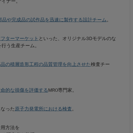
ザイナー。
部品や完成品の試作品を迅速に製作する設計チーム
。
アフターマーケット
といった、オリジナル3Dモデルのな
を行う生産チーム。
部品の積層造形工程の品質管理を向上させた
検査チー
致命的な損傷を評価する
MRO専門家。
になった
原子力発電所における検査
。
活用方法を