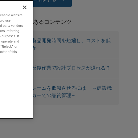
o enable website
ord user
関連性のあるコンテンツ
rd-party vendors
ers, referring
 purposes. If
いかに製品開発時間を短縮し、コストを低
to operate and
 “Reject,” or
減するか
oter of this
過度の反復作業で設計プロセスが遅れる？
品質クレームを低減させるには ～建設機
械メーカーでの品質管理～