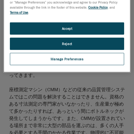
積層造形工程の検査チームは、3Dプリントで製作し
or “Manage Preferences” you acknowledge and agree to our Privacy Policy
available through the link in the footer of this website,
Cookie Policy
, and
た各部品が、本来の設計意図と期待される許容誤差の
Terms of Use
.
いずれをも一貫して満たしていることをより迅速に確
認できるソリューションを必要としています。
Accept
高温状態にある、極めて大型の部品の検査
Reject
現在の3Dプリンターは、以前に比べて格段に大きな
部品を製作できるようになっています。とはいえ、長
Manage Preferences
さ数メートル、重さ数千ポンドにもなる非常に大きな
部品の品質管理を行う場合、大きさがやはり問題にな
ってきます。
座標測定マシン（CMM）などの従来の品質管理システ
ムではこの問題を解決することはできません。資格の
ある寸法測定の専門家がいなかったり、生産量が極め
て多かったりすれば、あっという間にボトルネックが
発生してしまうからです。また、CMMが設置されてい
る場所まで非常に大型の部品を運ぶのは、多くの人手
を必要とする手間のかかる作業です。物理的に不可能