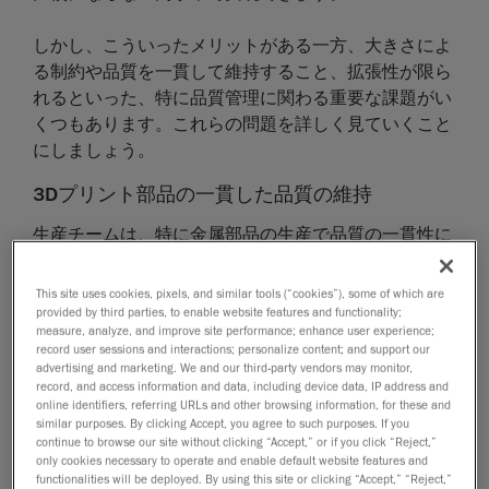
しかし、こういったメリットがある一方、大きさによ
る制約や品質を一貫して維持すること、拡張性が限ら
れるといった、特に品質管理に関わる重要な課題がい
くつもあります。これらの問題を詳しく見ていくこと
にしましょう。
3Dプリント部品の一貫した品質の維持
生産チームは、特に金属部品の生産で品質の一貫性に
関わる問題に直面することが少なくありません。
This site uses cookies, pixels, and similar tools (“cookies”), some of which are
積層造形工程では、部品を層ごとに3Dプリントして
provided by third parties, to enable website features and functionality;
measure, analyze, and improve site performance; enhance user experience;
いきます。しかし、各層の強度はすべて同じになると
record user sessions and interactions; personalize content; and support our
は限りません。技術者は、理論上は形作られていく層
advertising and marketing. We and our third-party vendors may monitor,
record, and access information and data, including device data, IP address and
ごとに検査することはできるものの、実際に行うには
online identifiers, referring URLs and other browsing information, for these and
手間がかかり、非効率的で人為的ミスを招く恐れもあ
similar purposes. By clicking Accept, you agree to such purposes. If you
ります。
continue to browse our site without clicking “Accept,” or if you click “Reject,”
only cookies necessary to operate and enable default website features and
functionalities will be deployed. By using this site or clicking “Accept,” “Reject,”