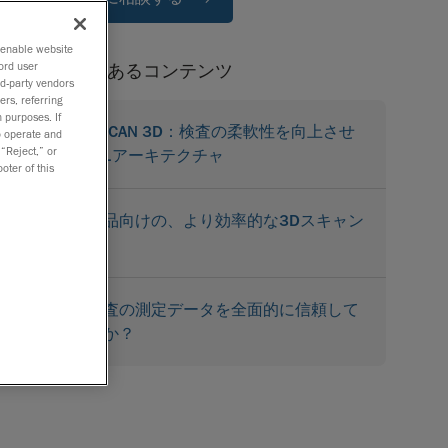
o enable website
ord user
関連性のあるコンテンツ
rd-party vendors
ers, referring
 purposes. If
MetraSCAN 3D：検査の柔軟性を向上させ
to operate and
 “Reject,” or
る3-in-1アーキテクチャ
oter of this
大型部品向けの、より効率的な3Dスキャン
体験
部品検査の測定データを全面的に信頼して
いますか？