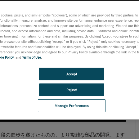
s cookies, pixels, and similar tools (“cookies”), some of which are provided by third parties, t
functionality; measure, analyze, and improve site performance; enhance user experience; rec
interactions; personalize content; and support our advertising and marketing. We and our thi
record, and access information and data, including device data, IP address and online identifi
r browsing information, for these and similar purposes. By clicking Accept, you agree to such
to browse our site without clicking “Accept,” or if you click “Reject,” only cookies necessary 
t website features and functionalities will be deployed. By using this site or clicking “Accept,”
rences” you acknowledge and agree to our Privacy Policy available through the link in the fo
ie Policy
, and
Terms of Use
.
Accept
Reject
Manage Preferences
格段の進歩を遂げたものの、より複雑な部品の開発、ます