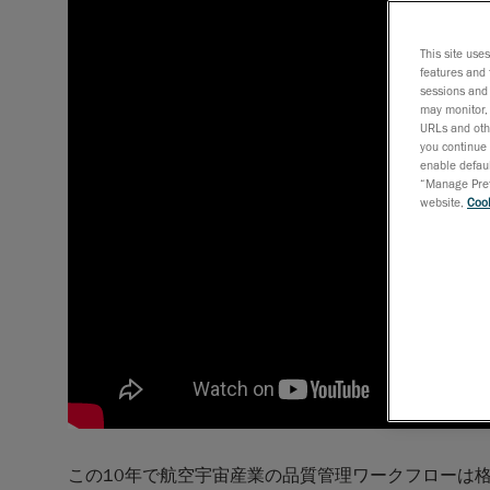
This site use
features and 
sessions and 
may monitor, 
URLs and othe
you continue 
enable defaul
“Manage Prefe
website,
Cook
この10年で航空宇宙産業の品質管理ワークフローは