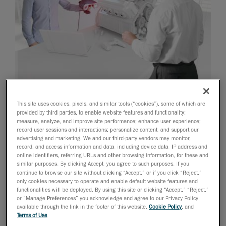
26 mars 2014
This site uses cookies, pixels, and similar tools (“cookies”), some of which are
provided by third parties, to enable website features and functionality;
Le chef de file en technologies de mesure 3D
measure, analyze, and improve site performance; enhance user experience;
record user sessions and interactions; personalize content; and support our
portables met à la disposition des établissements
advertising and marketing. We and our third-party vendors may monitor,
d’enseignement des manuels pédagogiques gratuits,
record, and access information and data, including device data, IP address and
ainsi que des offres sur mesure pour des scanneurs
online identifiers, referring URLs and other browsing information, for these and
similar purposes. By clicking Accept, you agree to such purposes. If you
3D et des appareils de MMT portables.
continue to browse our site without clicking “Accept,” or if you click “Reject,”
only cookies necessary to operate and enable default website features and
Le 27 mars 2014, Lévis (Québec)
– Creaform, chef de
functionalities will be deployed. By using this site or clicking “Accept,” “Reject,”
file mondial en
solutions de mesure 3D
portables et
or “Manage Preferences” you acknowledge and agree to our Privacy Policy
available through the link in the footer of this website,
Cookie Policy
, and
de
services d’ingénierie 3D
a annoncé aujourd’hui le
Terms of Use
.
lancement de deux manuels pédagogiques adaptés