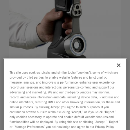
This site uses cookies, pixels, and similar tools (“cookies”), some of which are
provided by third parties, to enable website features and functionality;
5 mai 2014
measure, analyze, and improve site performance; enhance user experience;
record user sessions and interactions; personalize content; and support our
Lévis, Québec, CANADA, le 5 mai 2014
– Creaform,
advertising and marketing. We and our third-party vendors may monitor,
un chef de file mondial des
record, and access information and data, including device data, IP address and
online identifiers, referring URLs and other browsing information, for these and
solutions de mesure 3D portables
et des
similar purposes. By clicking Accept, you agree to such purposes. If you
services d’ingénierie 3D
, a annoncé aujourd’hui le
continue to browse our site without clicking “Accept,” or if you click “Reject,”
only cookies necessary to operate and enable default website features and
lancement d’une nouvelle génération de
functionalities will be deployed. By using this site or clicking “Accept,” “Reject,”
scanneurs laser
HandySCAN
3D
, des modèles
or “Manage Preferences” you acknowledge and agree to our Privacy Policy