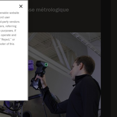
 3D BLACK
able de classe métrologique
o enable website
ord user
rd-party vendors
ers, referring
 purposes. If
to operate and
 “Reject,” or
oter of this