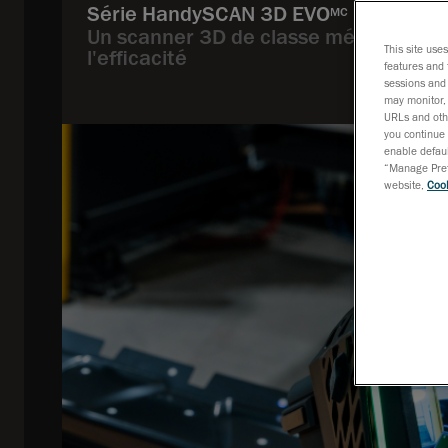
Série HandySCAN 3D EVO
MC
Un scanner 3D de classe métrologique
This site use
l'efficacité
features and 
sessions and 
may monitor, 
URLs and othe
you continue 
enable defaul
“Manage Prefe
website,
Cook