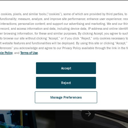
Série HandySCAN
 optimisé pour
Scanners 3D port
s cookies, pixels, and similar tools (“cookies”), some of which are provided by third parties, t
functionality; measure, analyze, and improve site performance; enhance user experience; rec
interactions; personalize content; and support our advertising and marketing. We and our thi
record, and access information and data, including device data, IP address and online identifi
r browsing information, for these and similar purposes. By clicking Accept, you agree to such
to browse our site without clicking “Accept,” or if you click “Reject,” only cookies necessary 
t website features and functionalities will be deployed. By using this site or clicking “Accept,”
rences” you acknowledge and agree to our Privacy Policy available through the link in the fo
ie Policy
, and
Terms of Use
.
Accept
Reject
Manage Preferences