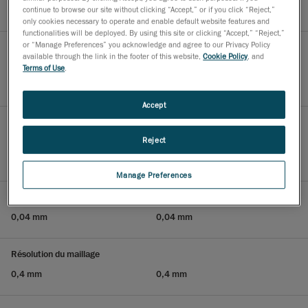
3,50 mm
3,50 mm
continue to browse our site without clicking “Accept,” or if you click “Reject,”
only cookies necessary to operate and enable default website features and
functionalities will be deployed. By using this site or clicking “Accept,” “Reject,”
or “Manage Preferences” you acknowledge and agree to our Privacy Policy
Marche
available through the link in the footer of this website,
Cookie Policy
, and
Terms of Use
.
0,04 mm
0,04 mm
Accept
Paroi
Reject
2,00 mm
2.00 mm
Manage Preferences
Résolution de mesure
0,04 mm
0,04 mm
Résolution du maillage
0,4 mm
0,4 mm