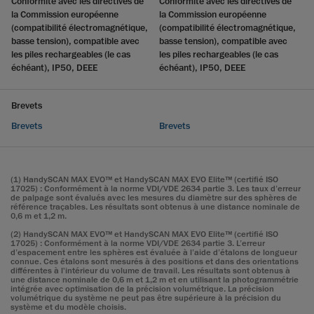
Conformité avec les directives de
Conformité avec les directives de
la Commission européenne
la Commission européenne
(compatibilité électromagnétique,
(compatibilité électromagnétique,
basse tension), compatible avec
basse tension), compatible avec
les piles rechargeables (le cas
les piles rechargeables (le cas
échéant), IP50, DEEE
échéant), IP50, DEEE
Brevets
Brevets
Brevets
(1) HandySCAN MAX EVO™ et HandySCAN MAX EVO Elite™ (certifié ISO
17025) : Conformément à la norme VDI/VDE 2634 partie 3. Les taux d’erreur
de palpage sont évalués avec les mesures du diamètre sur des sphères de
référence traçables. Les résultats sont obtenus à une distance nominale de
0,6 m et 1,2 m.
(2) HandySCAN MAX EVO™ et HandySCAN MAX EVO Elite™ (certifié ISO
17025) : Conformément à la norme VDI/VDE 2634 partie 3. L’erreur
d’espacement entre les sphères est évaluée à l’aide d’étalons de longueur
connue. Ces étalons sont mesurés à des positions et dans des orientations
différentes à l'intérieur du volume de travail. Les résultats sont obtenus à
une distance nominale de 0,6 m et 1,2 m et en utilisant la photogrammétrie
intégrée avec optimisation de la précision volumétrique. La précision
volumétrique du système ne peut pas être supérieure à la précision du
système et du modèle choisis.