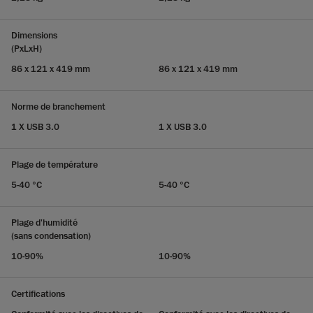
Dimensions
(PxLxH)
86 x 121 x 419 mm
86 x 121 x 419 mm
Norme de branchement
1 X USB 3.0
1 X USB 3.0
Plage de température
5-40 °C
5-40 °C
Plage d'humidité
(sans condensation)
10-90%
10-90%
Certifications