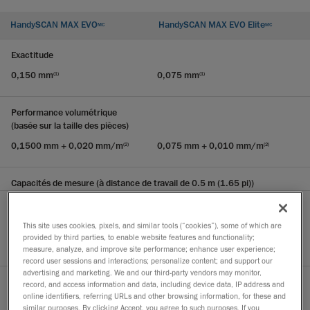
HandySCAN MAX EVO
HandySCAN MAX EVO Elite
MC
MC
Exactitude
0,150 mm
0,075 mm
(1)
(1)
Performance volumétrique
(basée sur la taille des pièces)
0,1500 mm + 0,020 mm/m
0,075 mm + 0,010 mm/m
(2)
(2)
Capacités de mesure (à distance de travail de 0.5 m (1.65 pi))
Aiguille
This site uses cookies, pixels, and similar tools (“cookies”), some of which are
provided by third parties, to enable website features and functionality;
2,50 mm
2,50 mm
measure, analyze, and improve site performance; enhance user experience;
record user sessions and interactions; personalize content; and support our
advertising and marketing. We and our third-party vendors may monitor,
record, and access information and data, including device data, IP address and
Trou
online identifiers, referring URLs and other browsing information, for these and
similar purposes. By clicking Accept, you agree to such purposes. If you