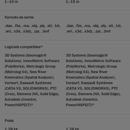
1–10 m
1–15 m
Formats de sortie
.dae, .fbx, .ma, .obj, .ply, .stl, .txt,
.dae, .fbx, .ma, .obj, .ply, .stl, .txt,
.wrl, .x3d, .x3dz, .zpr, .3mf
.wrl, .x3d, .x3dz, .zpr, .3mf
Logiciels compatibles
(3)
3D Systems (Geomagic®
3D Systems (Geomagic®
Solutions), InnovMetric Software
Solutions), InnovMetric Software
(PolyWorks), Metrologic Group
(PolyWorks), Metrologic Group
(Metrolog X4), New River
(Metrolog X4), New River
Kinematics (Spatial Analyzer),
Kinematics (Spatial Analyzer),
Verisurf, Dassault Systèmes
Verisurf, Dassault Systèmes
(CATIA V5, SOLIDWORKS), PTC
(CATIA V5, SOLIDWORKS), PTC
(Creo), Siemens (NX, Solid Edge),
(Creo), Siemens (NX, Solid Edge),
Autodesk (Inventor,
Autodesk (Inventor,
PowerINSPECT)
PowerINSPECT)
(5)
(5)
Poids
1,28 kg
1,28 kg