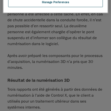
Manage Preferences
En outre, pour des raisons de sécurité, une deuxième
personne a été affectée à cette tâche. En effet, en cas
de chute accidentelle dans la conduite forcée, il n’est
pas possible d’en ressortir seul. La deuxième
personne est également chargée d’opérer le pont
suspendu et d’informer son collègue du résultat de
numérisation dans le logiciel.
Après avoir préparé les composants pour le processus
d’acquisition, la numérisation 3D n’a pris que 30
minutes.
Résultat de la numérisation 3D
Trois rapports ont été générés à partir des données de
numérisation à l’aide de Control X, que le client a
utilisés pour un traitement ultérieur dans ses
systèmes internes.