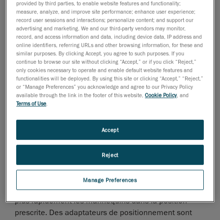
provided by third parties, to enable website features and functionality;
construction de systèmes d’essai.
measure, analyze, and improve site performance; enhance user experience;
record user sessions and interactions; personalize content; and support our
advertising and marketing. We and our third-party vendors may monitor,
En intégrant la sécurité des véhicules dans tout le
record, and access information and data, including device data, IP address and
processus de développement, Capgemini Engineering
online identifiers, referring URLs and other browsing information, for these and
similar purposes. By clicking Accept, you agree to such purposes. If you
peut offrir des solutions complètes pour le
continue to browse our site without clicking “Accept,” or if you click “Reject,”
développement des véhicules. Ainsi, elle peut offrir
only cookies necessary to operate and enable default website features and
functionalities will be deployed. By using this site or clicking “Accept,” “Reject,”
une expertise aux chocs, les systèmes de retenue et
or “Manage Preferences” you acknowledge and agree to our Privacy Policy
d’autres sujets liés à la sécurité passive à l’intérieur et
available through the link in the footer of this website,
Cookie Policy
, and
à l’extérieur, tels que la protection des piétons et la
Terms of Use
.
collision frontale à l’intérieur. Le développement peut
varier d’un seul composant à un véhicule complet.
Accept
Positionnement des mannequins d’essai de
Reject
choc à l’aide de l’outil de positionnement de
mannequin
Manage Preferences
Creaform offre une solution qui permet de positionner
plus rapidement les mannequins dans la position
prescrite. Des adaptateurs de positionnement sont