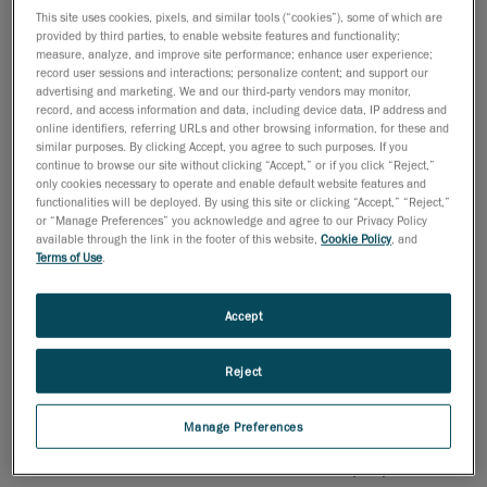
This site uses cookies, pixels, and similar tools (“cookies”), some of which are
cours des deux dernières décennies, nous avons sans
provided by third parties, to enable website features and functionality;
cesse repoussé les limites des solutions de mesure
measure, analyze, and improve site performance; enhance user experience;
record user sessions and interactions; personalize content; and support our
3D, aidant nos clients à réaliser leurs ambitions en
advertising and marketing. We and our third-party vendors may monitor,
matière de mesure. Avec notre riche historique de
record, and access information and data, including device data, IP address and
progrès technologiques et de relations dynamiques
online identifiers, referring URLs and other browsing information, for these and
similar purposes. By clicking Accept, you agree to such purposes. If you
avec nos clients, nous avons consolidé un héritage
continue to browse our site without clicking “Accept,” or if you click “Reject,”
d’excellence dans l’industrie. Cherchant
only cookies necessary to operate and enable default website features and
functionalities will be deployed. By using this site or clicking “Accept,” “Reject,”
continuellement à nous adapter, à croître et à mieux
or “Manage Preferences” you acknowledge and agree to our Privacy Policy
servir nos clients et partenaires, nous avons apporté
available through the link in the footer of this website,
Cookie Policy
, and
une série d’ajustements réfléchis à notre image de
Terms of Use
.
marque, reflétant notre dévouement à l’innovation et à
l’excellence.
Accept
La transformation
Reject
Le repositionnement de notre marque a commencé il y
a un an avec une vision claire : redéfinir et solidifier les
Manage Preferences
fondations de notre marque. Plutôt que de
révolutionner notre identité, nous avons opté pour une