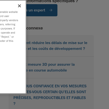
Besoin d'informations spécifiques ?
Parlez à un expert
o enable website
ord user
rd-party vendors
ers, referring
Contenu connexe
 purposes. If
to operate and
 “Reject,” or
oter of this
Comment réduire les délais de mise sur le
marché et les coûts de développement ?
Scan et mesure 3D pour assurer la
réussite en course automobile
AVEZ-VOUS CONFIANCE EN VOS MESURES
3D ? ÊTES-VOUS CERTAIN QU’ELLES SONT
PRÉCISES, REPRODUCTIBLES ET FIABLES
?