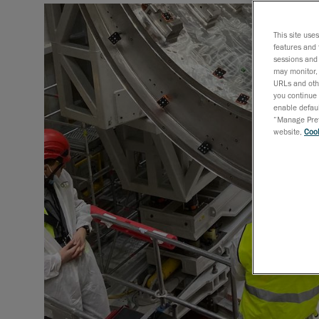
This site use
features and 
sessions and 
may monitor, 
URLs and othe
you continue 
enable defaul
“Manage Prefe
website,
Cook