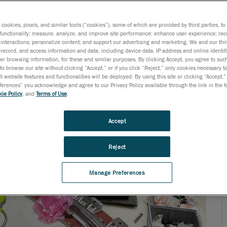
s cookies, pixels, and similar tools (“cookies”), some of which are provided by third parties, t
functionality; measure, analyze, and improve site performance; enhance user experience; rec
interactions; personalize content; and support our advertising and marketing. We and our thi
record, and access information and data, including device data, IP address and online identifi
r browsing information, for these and similar purposes. By clicking Accept, you agree to such
to browse our site without clicking “Accept,” or if you click “Reject,” only cookies necessary 
t website features and functionalities will be deployed. By using this site or clicking “Accept,”
rences” you acknowledge and agree to our Privacy Policy available through the link in the fo
ie Policy
, and
Terms of Use
.
Accept
Reject
Manage Preferences