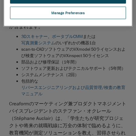
ードのCreaform製品を、エンジニアリングや製品開
発、品質管理に活用することができるのです。
Manage Preferences
Creaformの教育機関向けパッケージ
には下記のすべて
が含まれます。
3Dスキャナー
、
ポータブルCMM
または
写真測量システム
のいずれかの機器1台
scan-to-CADソフトウェアのVXmodel 50ライセンスおよ
び検査ソフトウェアのVXinspect 50ライセンス
部品および修理保証（1年間）
ソフトウェア更新およびテクニカルサポート（5年間）
システムメンテナンス（2回）
包括的な
リバースエンジニアリングおよび品質管理/検査の教育
マニュアル
Creaformのマーケティング兼プロダクトマネジメント
バイスプレジデントのステファン・オクレール
（Stéphane Auclair）は、「学生たちが研究プロジェ
クトや将来の就職戦線に万全の体制で臨めるように、
教育機関が測定ソリューションを教え、習得させられ