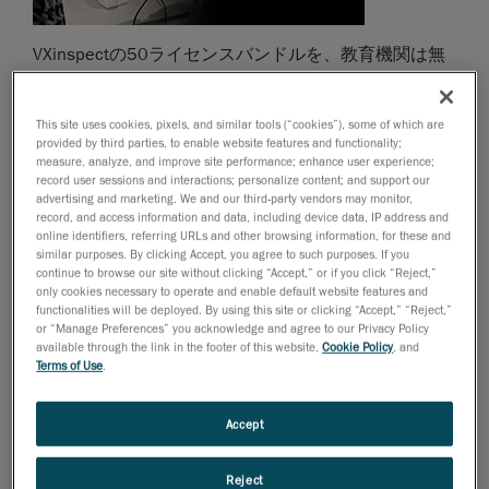
VXinspectの50ライセンスバンドルを、教育機関は無
料で利用可能に
ポータブル3D測定ソリューション
と
This site uses cookies, pixels, and similar tools (“cookies”), some of which are
エンジニアリングサービス
で世界をリードする
provided by third parties, to enable website features and functionality;
measure, analyze, and improve site performance; enhance user experience;
Creaform
は、本日、Creaformの3Dスキャナーまたは
record user sessions and interactions; personalize content; and support our
ポータブルCMMのいずれかを購入した教育機関に、
advertising and marketing. We and our third-party vendors may monitor,
record, and access information and data, including device data, IP address and
VXmodel scan–to-CADソフトウェア
および
online identifiers, referring URLs and other browsing information, for these and
VXinspect寸法検査ソフトウェア
の50ライセンスバン
similar purposes. By clicking Accept, you agree to such purposes. If you
ドルを無料で提供すると発表しました。
continue to browse our site without clicking “Accept,” or if you click “Reject,”
only cookies necessary to operate and enable default website features and
研究員、教員のみならず学生まで、Creaformの世界ト
functionalities will be deployed. By using this site or clicking “Accept,” “Reject,”
or “Manage Preferences” you acknowledge and agree to our Privacy Policy
ップクラスの、ポータブルでありながらプロ仕様、メ
available through the link in the footer of this website,
Cookie Policy
, and
トロロジー・グレード（寸法検査レベル）寸法測定ソ
Terms of Use
.
リューションの教育機関向け特別提供を利用できるよ
うになります。Creaformの3D測定テクノロジーを必
Accept
要とする授業および研究プログラムの分野で、他に類
を見ない精度と性能を有する、使いやすい、工業グレ
Reject