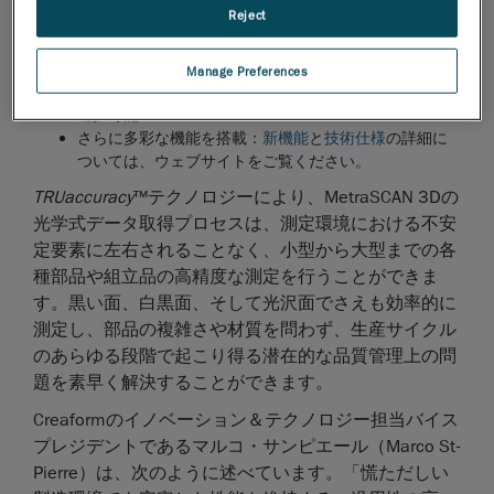
Reject
現場使用での信頼に応える堅牢設計のハードウェア：
快適な操作性が時間の短縮、高い費用対効果を実現
350モデル、750モデル2タイプにそれぞれStandardと
Manage Preferences
Eliteを提供：ニーズに合わせて、測定スピードと精度を
選択可能
さらに多彩な機能を搭載：
新機能
と
技術仕様
の詳細に
ついては、ウェブサイトをご覧ください。
TRUaccuracy
™テクノロジーにより、MetraSCAN 3Dの
光学式データ取得プロセスは、測定環境における不安
定要素に左右されることなく、小型から大型までの各
種部品や組立品の高精度な測定を行うことができま
す。黒い面、白黒面、そして光沢面でさえも効率的に
測定し、部品の複雑さや材質を問わず、生産サイクル
のあらゆる段階で起こり得る潜在的な品質管理上の問
題を素早く解決することができます。
Creaformのイノベーション＆テクノロジー担当バイス
プレジデントであるマルコ・サンピエール（Marco St-
Pierre）は、次のように述べています。「慌ただしい