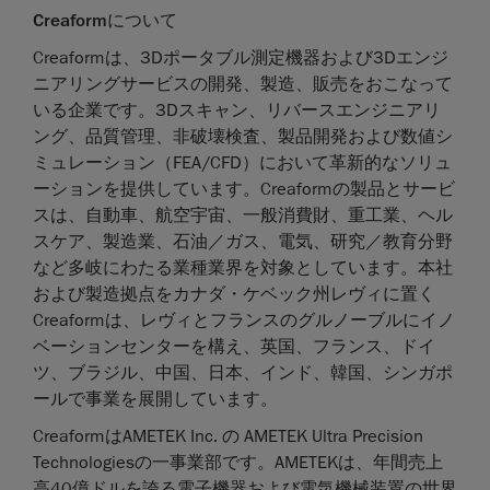
Creaform
について
Creaformは、3Dポータブル測定機器および3Dエンジ
ニアリングサービスの開発、製造、販売をおこなって
いる企業です。3Dスキャン、リバースエンジニアリ
ング、品質管理、非破壊検査、製品開発および数値シ
ミュレーション（FEA/CFD）において革新的なソリュ
ーションを提供しています。Creaformの製品とサービ
スは、自動車、航空宇宙、一般消費財、重工業、ヘル
スケア、製造業、石油／ガス、電気、研究／教育分野
など多岐にわたる業種業界を対象としています。本社
および製造拠点をカナダ・ケベック州レヴィに置く
Creaformは、レヴィとフランスのグルノーブルにイノ
ベーションセンターを構え、英国、フランス、ドイ
ツ、ブラジル、中国、日本、インド、韓国、シンガポ
ールで事業を展開しています。
CreaformはAMETEK Inc. の AMETEK Ultra Precision
Technologiesの一事業部です。AMETEKは、年間売上
高40億ドルを誇る電子機器および電気機械装置の世界