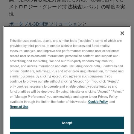
メトロロジー・グレード(寸法検査レベル）の精度を実
現
ポータブル3D測定ソリューション
と
エンジニアリングサービス
の分野で世界をリードする
Creaform
は、現場作業向けの新しい3Dスキャナー、
This site uses cookies, pixels, and similar tools (“cookies”), some of which are
MetraSCAN 3D
を発表しました。厳しさを増す製造品
provided by third parties, to enable website features and functionality;
measure, analyze, and improve site performance; enhance user experience;
質基準に対応するべく改良され、精度、速度、フレキ
record user sessions and interactions; personalize content; and support our
シビリティのコンビネーションが、現場での3Dスキ
advertising and marketing. We and our third-party vendors may monitor,
record, and access information and data, including device data, IP address and
ャンのニーズに対応します。
online identifiers, referring URLs and other browsing information, for these and
similar purposes. By clicking Accept, you agree to such purposes. If you
MetraSCAN 3Dは非常に直感的で使いやすく、短時間
continue to browse our site without clicking “Accept,” or if you click “Reject,”
で習得でき、ユーザーのレベルを問わず操作が可能で
only cookies necessary to operate and enable default website features and
す。特に
製造、自動車、航空宇宙
業界のお客様に対
functionalities will be deployed. By using this site or clicking “Accept,” “Reject,”
or “Manage Preferences” you acknowledge and agree to our Privacy Policy
し、さまざまなメリットを提供します。
available through the link in the footer of this website,
Cookie Policy
, and
Terms of Use
.
測定精度が1.5倍に向上：測定環境における不安定要素
に左右されず、0.064 mmの容積精度を実現
最速の3Dスキャナー：前モデルの12倍にあたる
Accept
480,000測定値/秒の測定が可能で、レーザースキャナ
ー市場において最速の測定スピードを実現