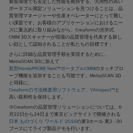
製造環境でも安定した性能を維持する、汎用性の高い
ポータブル測定ソリューションを見つけることは、品
質管理マネージャーや生産オペレーターにとって難し
い課題です。お客様のアプリケーションにおけるニー
ズに重点的に取り組みながら、Creaformの光学式
CMM 3Dスキャナーが現場の品質管理を代表する新し
い顔として認知されることが私たちの目標です」
さらに詳細な品質管理手順を実現するために、
MetraSCAN 3Dに加えて
新型HandyPROBE Next™ポータブルCMM
のタッチプロ
ーブ機能を追加することも可能です。MetraSCAN 3D
と同様に、
Creaformの寸法検査用ソフトウェア、VXinspect™
と
高い親和性を保持します。
※Creaformの品質管理ソリューションについては、6
月22日から24日まで東京ビッグサイトで開催される
日本 ものづくり ワールド 2016
の東3ホール 東2 - 30
ブースにてライブ製品デモを行います。