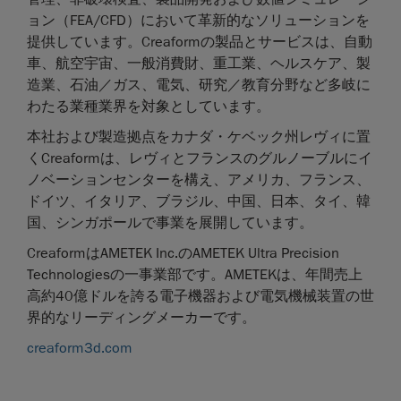
ョン（FEA/CFD）において革新的なソリューションを
提供しています。Creaformの製品とサービスは、自動
車、航空宇宙、一般消費財、重工業、ヘルスケア、製
造業、石油／ガス、電気、研究／教育分野など多岐に
わたる業種業界を対象としています。
本社および製造拠点をカナダ・ケベック州レヴィに置
くCreaformは、レヴィとフランスのグルノーブルにイ
ノベーションセンターを構え、アメリカ、フランス、
ドイツ、イタリア、ブラジル、中国、日本、タイ、韓
国、シンガポールで事業を展開しています。
CreaformはAMETEK Inc.のAMETEK Ultra Precision
Technologiesの一事業部です。AMETEKは、年間売上
高約40億ドルを誇る電子機器および電気機械装置の世
界的なリーディングメーカーです。
creaform3d.com