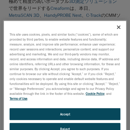
極めて精度の高いポータブル
3D測定ソリューション
で世界をリードする
Creaform
は、本日、
MetraSCAN 3D
、
HandyPROBE Next
、
C-Track
のCMMソ
リューションおよび3Dスキャナーが、
2017年度グッドデザイン賞
を受賞したと発表しまし
This site uses cookies, pixels, and similar tools (“cookies”), some of which are
た。
provided by third parties, to enable website features and functionality;
measure, analyze, and improve site performance; enhance user experience;
公益財団法人日本デザイン振興会
が主催する
record user sessions and interactions; personalize content; and support our
グッドデザイン賞
には、幅広い領域からの応募があ
advertising and marketing. We and our third-party vendors may monitor,
record, and access information and data, including device data, IP address and
り、毎年約1,200件が受賞しています。応募製品はそ
online identifiers, referring URLs and other browsing information, for these and
のデザインの美しさだけでなく、設計プロセス、アイ
similar purposes. By clicking Accept, you agree to such purposes. If you
デアや適用可能性も審査されます。
continue to browse our site without clicking “Accept,” or if you click “Reject,”
only cookies necessary to operate and enable default website features and
グッドデザイン賞審査員は、「本製品は、光学方式と
functionalities will be deployed. By using this site or clicking “Accept,” “Reject,”
or “Manage Preferences” you acknowledge and agree to our Privacy Policy
触針方式により、近年さまざまな産業で必要となって
available through the link in the footer of this website,
Cookie Policy
, and
いる高精度な3次元形状計測を可能にしている。光学
Terms of Use
.
方式の測定機は、デュアルカメラセンサによる位置計
測に、どの方向からでも座標測定に必要な複数のマー
Accept
カが認識できる、多数のマーカを設置した球状のフレ
ームを組み合わせることにより、測定の高精度と使用
Reject