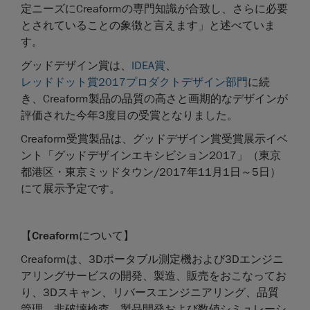
定ニーズにCreaformの専門知識が合致し、さらに必要
とされていることの象徴と言えます」と述べていま
す。
グッドデザイン賞は、
IDEA賞
、
レッドドット賞2017プロダクトデザイン部門
に続
き、Creaform製品の品質の高さと画期的なデザインが
評価された今年3度目の受賞となりました。
Creaform受賞製品は、グッドデザイン賞受賞展示イベ
ント「グッドデザインエキシビション2017」（東京
都港区・東京ミッドタウン/2017年11月1日～5日）
にて展示予定です。
【
Creaform
について】
Creaformは、3Dポータブル測定機および3Dエンジニ
アリングサービスの開発、製造、販売をおこなってお
り、3Dスキャン、リバースエンジニアリング、品質
管理、非破壊検査、製品開発および数値シミュレーシ