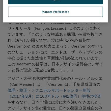
の自由度を達成するなど、機能性とユニークなデザイ
ンを評価した」と述べています。
Manage Preferences
Creaformのシニアインダストリアルデザイナーであ
る、ニコラ・ルブラン（Nicolas Lebrun）とフランソ
ワ・ルサール（François Lessard）は次のように述べ
ています。「このような権威ある機関から賞を授与さ
れ、誇らしい限りです。常に時代の先を目指す
Creaformのたゆまぬ努力によって、Creaformのすべて
のソリューションには、エンドユーザーをデザインの
中心に据えた創造性と革新性が詰め込まれています。
このCreaformの哲学は、日本デザイン振興会のデザイ
ンと賞の理念に完全に合致します。」
アジア・太平洋地域営業部門代表のカール・メルシエ
（Carl Mercier）は、「Creaformは、千葉県成田市の
修理・校正・テクニカルサポートセンター新設
（2017年3月）に100万ドル（約1億円）規模の投資
をするなど、日本市場には常に力を注いできました。
グッドデザイン賞の受賞は、日本の製造企業独自の測